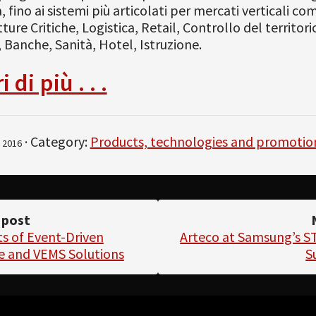
 fino ai sistemi più articolati per mercati verticali co
ture Critiche, Logistica, Retail, Controllo del territori
, Banche, Sanità, Hotel, Istruzione.
 di più . . .
· Category:
Products, technologies and promotio
 2016
 post
s of Event-Driven
Arteco at Samsung’s S
ce and VEMS Solutions
S