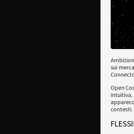
Ambizione
sui merca
Connecto
Open Conn
intuitiva
apparecchi
contesti.
FLESSI