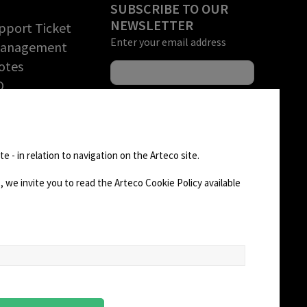
SUBSCRIBE TO OUR
NEWSLETTER
pport Ticket
Enter your email address
Management
otes
O
rchandise
tion (RMA)
FOLLOW US
D AREA
e - in relation to navigation on the Arteco site.
 we invite you to read the Arteco Cookie Policy available
CHANGE SITE THEME
Dark Mode