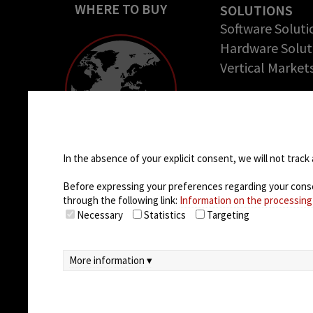
WHERE TO BUY
SOLUTIONS
Software Soluti
Hardware Solut
Vertical Market
COMPANY
About us
Cookie settings
Success Stories
Careers
In the absence of your explicit consent, we will not track 
Before expressing your preferences regarding your consent
through the following link:
Information on the processing
Necessary
Statistics
Targeting
More information ▾