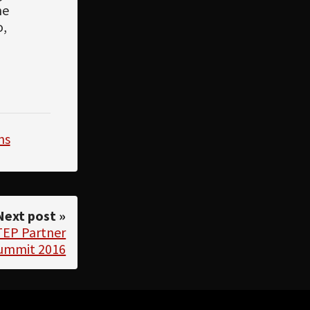
me
o,
ns
Next post »
TEP Partner
ummit 2016