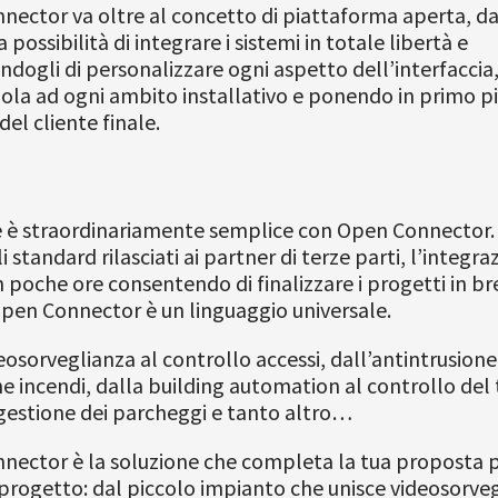
ector va oltre al concetto di piattaforma aperta, d
 possibilità di integrare i sistemi in totale libertà e
dogli di personalizzare ogni aspetto dell’interfaccia
la ad ogni ambito installativo e ponendo in primo pi
del cliente finale.
e è straordinariamente semplice con Open Connector. 
 standard rilasciati ai partner di terze parti, l’integra
n poche ore consentendo di finalizzare i progetti in br
pen Connector è un linguaggio universale.
eosorveglianza al controllo accessi, dall’antintrusione
ne incendi, dalla building automation al controllo del t
 gestione dei parcheggi e tanto altro…
nector è la soluzione che completa la tua proposta 
 progetto: dal piccolo impianto che unisce videosorve