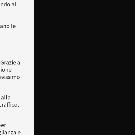
ando al
,
ano le
Grazie a
zione
evissimo
 alla
raffico,
per
glianza e