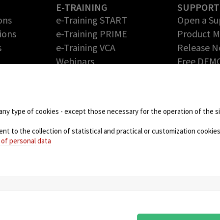
E-TRAINING
SUPPORT
ons
e-Training START
Open a Su
ions
e-Training PRIME
Product 
s
e-Training VCA
Release N
Webinars
Free DEM
Return Me
PARTNERS
Authoriza
Technology Partners
DOWNLOA
Partner Program – Grow
any type of cookies - except those necessary for the operation of the sit
your Business with us
 to the collection of statistical and practical or customization cookies,
NEWS
 of personal data
Blog
Events