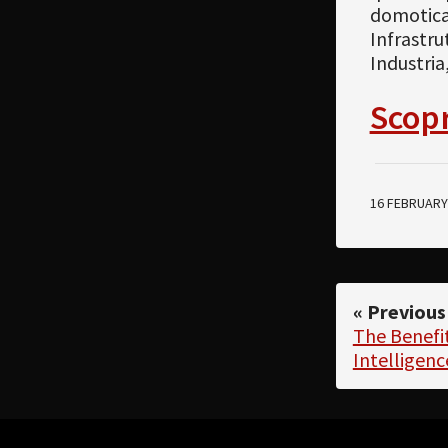
domotica,
Infrastrut
Industria
Scopri
16 FEBRUARY
« Previous
The Benefit
Intelligen