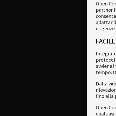
Open Conn
partner la
consenten
adattando
esigenze 
FACILE
Integrar
protocolli
avviene i
tempo. O
Dalla vid
rilevazio
fino alla
Open Con
qualsiasi