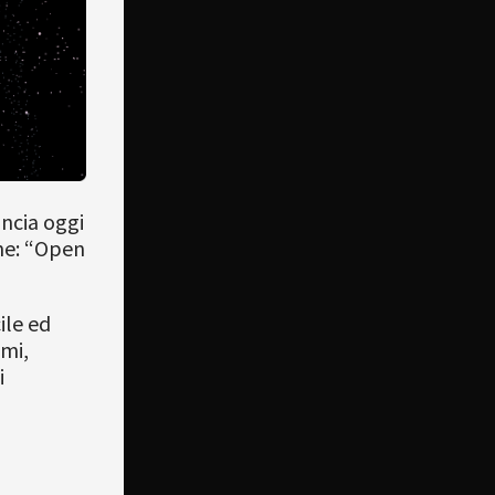
ancia oggi
one: “Open
ile ed
emi,
i