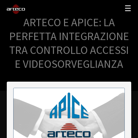
☰
ARTECO E APICE: LA
SOLUTIONS
PERFETTA INTEGRAZIONE
COMPANY
TRA CONTROLLO ACCESSI
TRAINING
E VIDEOSORVEGLIANZA
PARTNERS
NEWS
SUPPORT
My Arteco
Where to buy