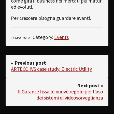
come gira il business nei mercati più maturi
ed evoluti.
Per crescere bisogna guardare avanti.
· Category:
Events
14 MAY 2010
« Previous post
ARTECO IVS case study: Electric Utility
Next post »
Il Garante fissa le nuove regole per l’uso
dei sistemi di videosorveglianza