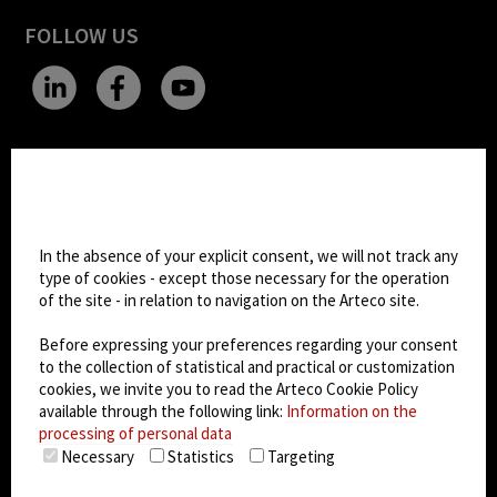
FOLLOW US
CHANGE SITE THEME
Cookie settings
Dark Mode
In the absence of your explicit consent, we will not track any
type of cookies - except those necessary for the operation
of the site - in relation to navigation on the Arteco site.
© 2026
Arteco srl - Società soggetta a direzione
e coordinamento di KRENOVA SRL (Società a
Before expressing your preferences regarding your consent
socio unico)
to the collection of statistical and practical or customization
Partita IVA: 02814270399 - Sede Legale: Via Pana
cookies, we invite you to read the Arteco Cookie Policy
180, 48018 Faenza (RA) Italy - REA: RA - 261533 -
available through the following link:
Information on the
processing of personal data
Capitale sociale sottoscritto: €100.000,00
Necessary
Statistics
Targeting
privacy policy
-
cookie policy
-
EULA/DPA
-
Data
Security Management System