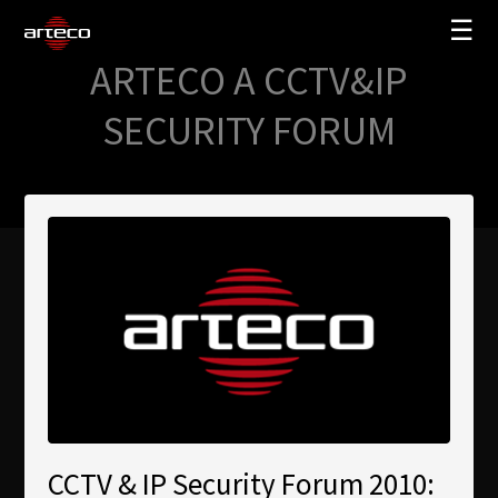
☰
ARTECO A CCTV&IP
SOLUTIONS
SECURITY FORUM
COMPANY
TRAINING
PARTNERS
NEWS
SUPPORT
My Arteco
Where to buy
CCTV & IP Security Forum 2010: