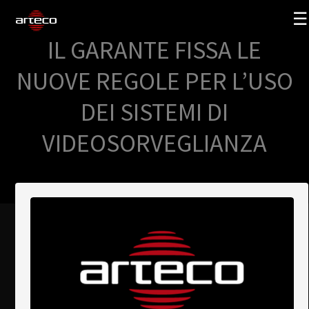
☰
IL GARANTE FISSA LE
SOLUTIONS
NUOVE REGOLE PER L’USO
COMPANY
DEI SISTEMI DI
TRAINING
VIDEOSORVEGLIANZA
PARTNERS
NEWS
SUPPORT
My Arteco
Where to buy