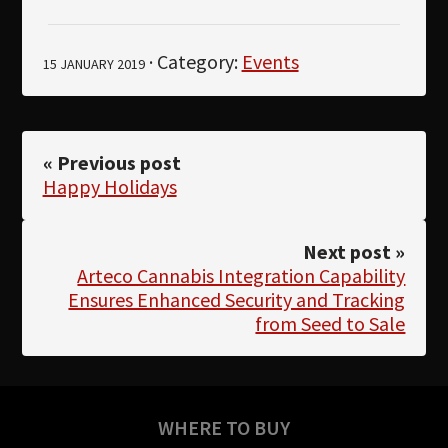
· Category:
Events
15 JANUARY 2019
« Previous post
Happy Holidays
Next post »
Arteco Cannabis Integration Capability
Ensures Enhanced Security and Tracking
from Seed to Sale
WHERE TO BUY