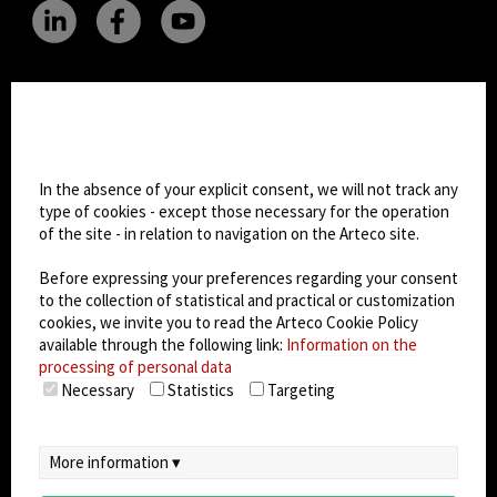
CHANGE SITE THEME
Cookie settings
Dark Mode
In the absence of your explicit consent, we will not track any
type of cookies - except those necessary for the operation
of the site - in relation to navigation on the Arteco site.
© 2026
Arteco srl - Società soggetta a direzione
e coordinamento di KRENOVA SRL (Società a
Before expressing your preferences regarding your consent
socio unico)
to the collection of statistical and practical or customization
Partita IVA: 02814270399 - Sede Legale: Via Pana
cookies, we invite you to read the Arteco Cookie Policy
180, 48018 Faenza (RA) Italy - REA: RA - 261533 -
available through the following link:
Information on the
processing of personal data
Capitale sociale sottoscritto: €100.000,00
Necessary
Statistics
Targeting
privacy policy
-
cookie policy
-
EULA/DPA
-
Data
Security Management System
More information ▾