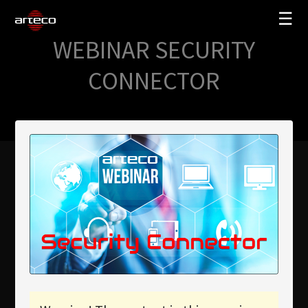
☰
WEBINAR SECURITY
SOLUTIONS
CONNECTOR
COMPANY
TRAINING
PARTNERS
NEWS
SUPPORT
My Arteco
Where to buy