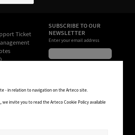
SUBSCRIBE TO OUR
NEWSLETTER
pport Ticket
Enter your email address
Management
otes
O
rchandise
tion (RMA)
FOLLOW US
D AREA
e - in relation to navigation on the Arteco site.
 we invite you to read the Arteco Cookie Policy available
CHANGE SITE THEME