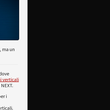
a, ma un
 dove
i verticali
o NEXT.
er i
ticali.