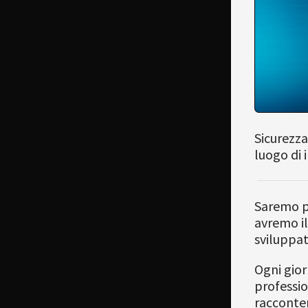
Sicurezza
luogo di 
Saremo p
avremo il
sviluppat
Ogni gior
professio
racconter