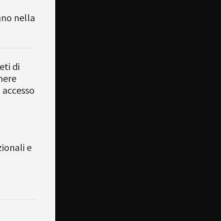
nno nella
ti di
mere
i accesso
ionali e