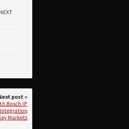
 NEXT
Next post »
ith Bosch IP
Integration
Key Markets