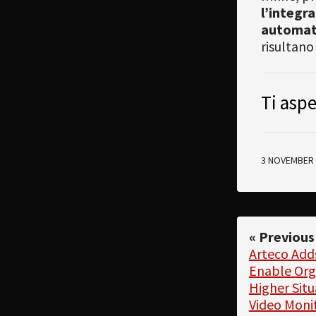
l’integr
automat
risultano
Ti asp
3 NOVEMBER 
« Previous
Arteco Adds
Enable Org
Higher Situ
Video Moni