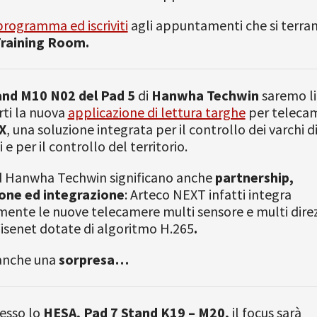
 programma ed iscriviti
agli appuntamenti che si terra
Training Room.
and M10 N02 del Pad 5
di
Hanwha Techwin
saremo lie
ti la nuova
applicazione di lettura targhe
per teleca
X
, una soluzione integrata per il controllo dei varchi d
i e per il controllo del territorio.
d Hanwha Techwin significano anche
partnership,
one ed integrazione
: Arteco NEXT infatti integra
ente le nuove telecamere multi sensore e multi direz
Wisenet dotate di algoritmo H.265
.
 anche una
sorpresa…
resso lo
HESA, Pad 7 Stand K19 – M20,
il focus sarà