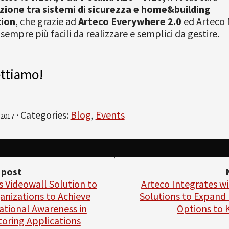
azione tra sistemi di sicurezza e home&building
ion
, che grazie ad
Arteco Everywhere 2.0
ed Arteco
 sempre più facili da realizzare e semplici da gestire.
ettiamo!
· Categories:
Blog
,
Events
2017
 post
 Videowall Solution to
Arteco Integrates w
anizations to Achieve
Solutions to Expand 
ational Awareness in
Options to 
toring Applications