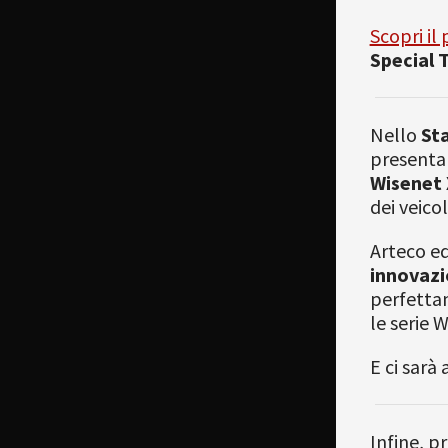
Scopri il
Special 
Nello
St
presentar
Wisenet 
dei veicol
Arteco e
innovazi
perfettam
le serie 
E ci sarà
Infine, p