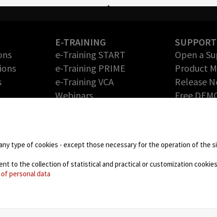
E-TRAINING
SUPPORT
ons
e-Training START
Open a Su
ions
e-Training PRIME
Product 
s
e-Training VCA
Release N
Webinars
Free DEM
Return Me
PARTNERS
Authoriza
Technology Partners
DOWNLOA
Partner Program – Grow
any type of cookies - except those necessary for the operation of the sit
your Business with us
 to the collection of statistical and practical or customization cookies,
NEWS
 of personal data
Blog
Events