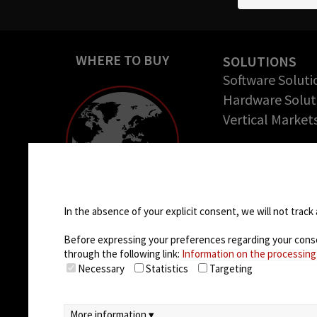
WHERE TO BUY
SOLUTIONS
Software Soluti
Hardware Solut
Vertical Market
COMPANY
About us
Cookie settings
Success Stories
Careers
In the absence of your explicit consent, we will not track 
Before expressing your preferences regarding your consent
through the following link:
Information on the processing
Necessary
Statistics
Targeting
More information ▾