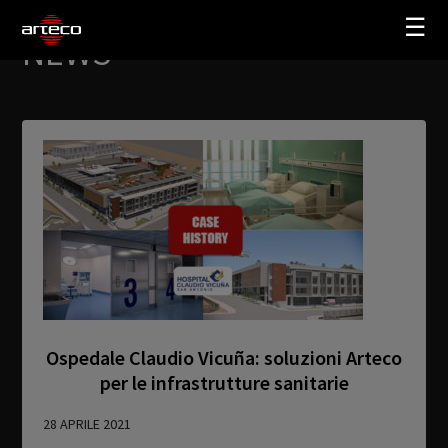
☰
NEWS
SOLUZIONI
AZIENDA
TRAINING
PARTNERS
NEWS
SUPPORTO
Ospedale Claudio Vicuña: soluzioni Arteco
My Arteco
per le infrastrutture sanitarie
Dove
28 APRILE 2021
acquistare