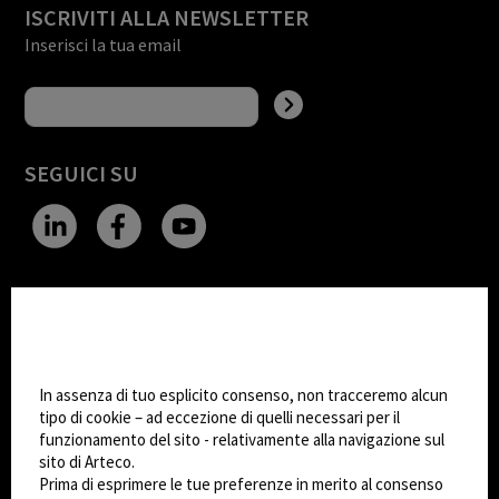
ISCRIVITI ALLA NEWSLETTER
Inserisci la tua email
SEGUICI SU
CHANGE SITE THEME
Impostazioni Cookie
Dark Mode
In assenza di tuo esplicito consenso, non tracceremo alcun
tipo di cookie – ad eccezione di quelli necessari per il
funzionamento del sito - relativamente alla navigazione sul
© 2026
Arteco srl - Società soggetta a direzione
sito di Arteco.
e coordinamento di KRENOVA SRL (Società a
Prima di esprimere le tue preferenze in merito al consenso
socio unico)