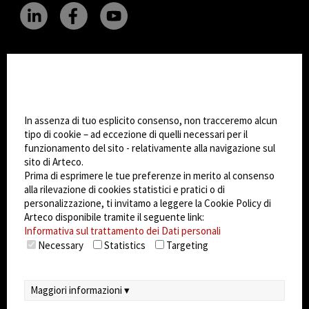
CHANGE SITE THEME
Impostazioni Cookie
Dark Mode
In assenza di tuo esplicito consenso, non tracceremo alcun
tipo di cookie – ad eccezione di quelli necessari per il
funzionamento del sito - relativamente alla navigazione sul
© 2026
Arteco srl - Società soggetta a direzione
sito di Arteco.
e coordinamento di KRENOVA SRL (Società a
Prima di esprimere le tue preferenze in merito al consenso
socio unico)
alla rilevazione di cookies statistici e pratici o di
Partita IVA: 02814270399 - Sede Legale: Via Pana
personalizzazione, ti invitamo a leggere la Cookie Policy di
180, 48018 Faenza (RA) Italy - REA: RA - 261533 -
Arteco disponibile tramite il seguente link:
Informativa sul trattamento dei Dati personali
Capitale sociale sottoscritto: €100.000,00
Necessary
Statistics
Targeting
privacy
-
cookie policy
-
EULA/DPA
-
Sistema
Gestione Sicurezza dei Dati
Maggiori informazioni ▾