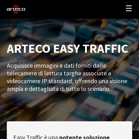
☰
SOLUZIONI
AZIENDA
ARTECO EASY TRAFFIC
TRAINING
Acquisisce immagini e dati forniti dalle
PARTNERS
telecamere di lettura targhe associate a
NEWS
videocamere IP standard, offrendo una visione
SUPPORTO
ampia e dettagliata di tutto lo scenario.
My Arteco
Dove
acquistare
Easy Traffic è una
potente soluzione