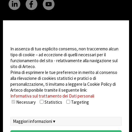
CHANGE SITE THEME
Impostazioni Cookie
Dark Mode
In assenza di tuo esplicito consenso, non tracceremo alcun
tipo di cookie – ad eccezione di quelli necessari per il
funzionamento del sito - relativamente alla navigazione sul
© 2026
Arteco srl - Società soggetta a direzione
sito di Arteco.
e coordinamento di KRENOVA SRL (Società a
Prima di esprimere le tue preferenze in merito al consenso
socio unico)
alla rilevazione di cookies statistici e pratici o di
Partita IVA: 02814270399 - Sede Legale: Via Pana
personalizzazione, ti invitamo a leggere la Cookie Policy di
180, 48018 Faenza (RA) Italy - REA: RA - 261533 -
Arteco disponibile tramite il seguente link:
Informativa sul trattamento dei Dati personali
Capitale sociale sottoscritto: €100.000,00
Necessary
Statistics
Targeting
privacy
-
cookie policy
-
EULA/DPA
-
Sistema
Gestione Sicurezza dei Dati
Maggiori informazioni ▾