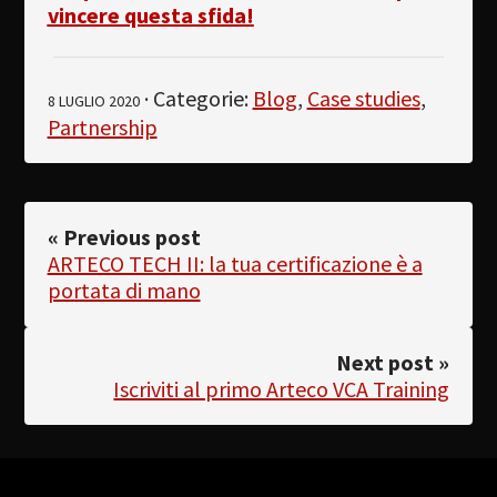
vincere questa sfida!
· Categorie:
Blog
,
Case studies
,
8 LUGLIO 2020
Partnership
« Previous post
ARTECO TECH II: la tua certificazione è a
portata di mano
Next post »
Iscriviti al primo Arteco VCA Training