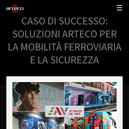
☰
CASO DI SUCCESSO:
SOLUZIONI
SOLUZIONI ARTECO PER
AZIENDA
LA MOBILITÀ FERROVIARIA
TRAINING
E LA SICUREZZA
PARTNERS
NEWS
SUPPORTO
My Arteco
Dove
acquistare