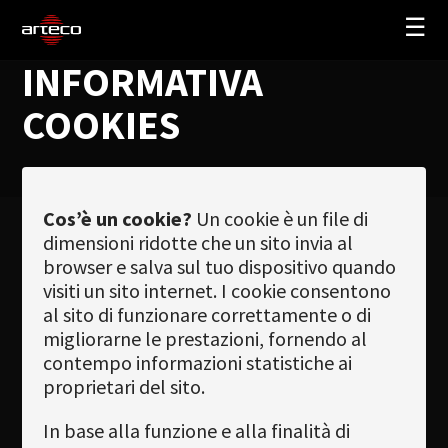
☰
INFORMATIVA
SOLUZIONI
COOKIES
AZIENDA
TRAINING
PARTNERS
Cos’è un cookie?
Un cookie è un file di
dimensioni ridotte che un sito invia al
NEWS
browser e salva sul tuo dispositivo quando
SUPPORTO
visiti un sito internet. I cookie consentono
al sito di funzionare correttamente o di
migliorarne le prestazioni, fornendo al
contempo informazioni statistiche ai
My Arteco
proprietari del sito.
Dove
In base alla funzione e alla finalità di
acquistare