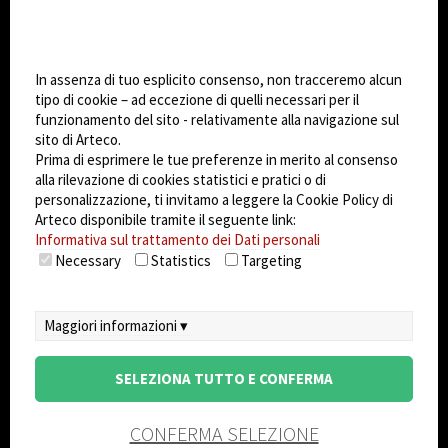
Impostazioni Cookie
Dark Mode
In assenza di tuo esplicito consenso, non tracceremo alcun
tipo di cookie – ad eccezione di quelli necessari per il
funzionamento del sito - relativamente alla navigazione sul
© 2026
Arteco srl - Società soggetta a direzione
sito di Arteco.
e coordinamento di KRENOVA SRL (Società a
Prima di esprimere le tue preferenze in merito al consenso
socio unico)
alla rilevazione di cookies statistici e pratici o di
Partita IVA: 02814270399 - Sede Legale: Via Pana
personalizzazione, ti invitamo a leggere la Cookie Policy di
180, 48018 Faenza (RA) Italy - REA: RA - 261533 -
Arteco disponibile tramite il seguente link:
Informativa sul trattamento dei Dati personali
Capitale sociale sottoscritto: €100.000,00
Necessary
Statistics
Targeting
privacy
-
cookie policy
-
EULA/DPA
-
Sistema
Gestione Sicurezza dei Dati
Maggiori informazioni ▾
SELEZIONA TUTTO E CONFERMA
CONFERMA SELEZIONE