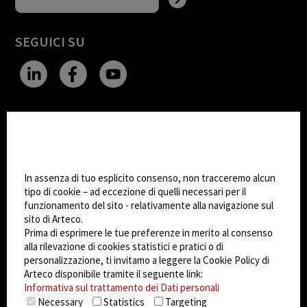
SEGUICI SU
CHANGE SITE THEME
Impostazioni Cookie
Dark Mode
In assenza di tuo esplicito consenso, non tracceremo alcun
tipo di cookie – ad eccezione di quelli necessari per il
funzionamento del sito - relativamente alla navigazione sul
© 2026
Arteco srl - Società soggetta a direzione
sito di Arteco.
e coordinamento di KRENOVA SRL (Società a
Prima di esprimere le tue preferenze in merito al consenso
socio unico)
alla rilevazione di cookies statistici e pratici o di
Partita IVA: 02814270399 - Sede Legale: Via Pana
personalizzazione, ti invitamo a leggere la Cookie Policy di
180, 48018 Faenza (RA) Italy - REA: RA - 261533 -
Arteco disponibile tramite il seguente link:
Informativa sul trattamento dei Dati personali
Capitale sociale sottoscritto: €100.000,00
Necessary
Statistics
Targeting
privacy
-
cookie policy
-
EULA/DPA
-
Sistema