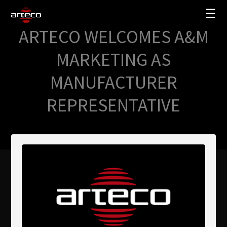
☰
ARTECO WELCOMES A&M
SOLUZIONI
MARKETING AS
AZIENDA
MANUFACTURER
TRAINING
REPRESENTATIVE
PARTNERS
NEWS
SUPPORTO
My Arteco
Dove
acquistare