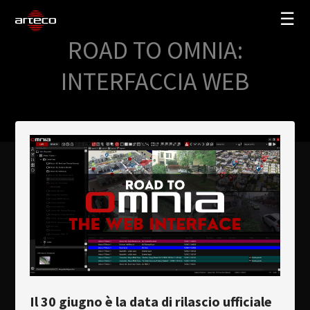
☰
ROAD TO OMNIA:
SOLUZIONI
INTERFACCIA WEB
AZIENDA
TRAINING
PARTNERS
NEWS
SUPPORTO
My Arteco
Dove
acquistare
Il 30 giugno è la data di rilascio ufficiale