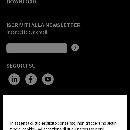
DOWNLOAD
ISCRIVITI ALLA NEWSLETTER
Inserisci la tua email
SEGUICI SU
CHANGE SITE THEME
Impostazioni Cookie
Dark Mode
In assenza di tuo esplicito consenso, non tracceremo alcun
tipo di cookie – ad eccezione di quelli necessari per il