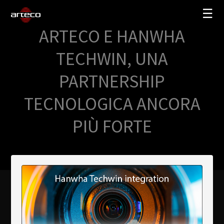
☰
ARTECO E HANWHA
SOLUZIONI
TECHWIN, UNA
AZIENDA
PARTNERSHIP
TRAINING
TECNOLOGICA ANCORA
PARTNERS
PIÙ FORTE
NEWS
SUPPORTO
My Arteco
Dove
acquistare