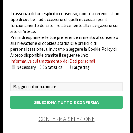
Impostazioni Cookie
Dark Mode
In assenza di tuo esplicito consenso, non tracceremo alcun
tipo di cookie – ad eccezione di quelli necessari per il
funzionamento del sito - relativamente alla navigazione sul
© 2026
Arteco srl - Società soggetta a direzione
sito di Arteco.
e coordinamento di KRENOVA SRL (Società a
Prima di esprimere le tue preferenze in merito al consenso
socio unico)
alla rilevazione di cookies statistici e pratici o di
Partita IVA: 02814270399 - Sede Legale: Via Pana
personalizzazione, ti invitamo a leggere la Cookie Policy di
180, 48018 Faenza (RA) Italy - REA: RA - 261533 -
Arteco disponibile tramite il seguente link:
Informativa sul trattamento dei Dati personali
Capitale sociale sottoscritto: €100.000,00
Necessary
Statistics
Targeting
privacy
-
cookie policy
-
EULA/DPA
-
Sistema
Gestione Sicurezza dei Dati
Maggiori informazioni ▾
SELEZIONA TUTTO E CONFERMA
CONFERMA SELEZIONE