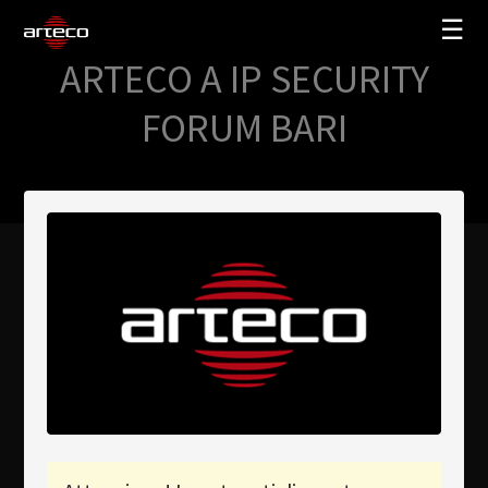
☰
ARTECO A IP SECURITY
SOLUZIONI
FORUM BARI
AZIENDA
TRAINING
PARTNERS
NEWS
SUPPORTO
My Arteco
Dove
acquistare