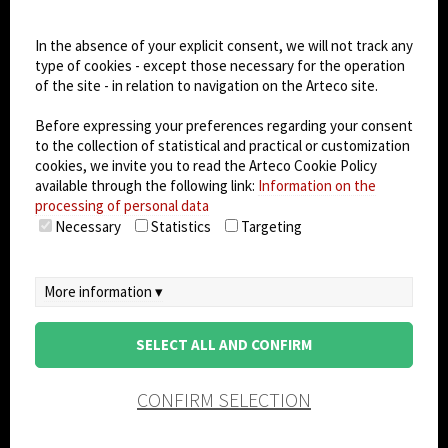
Cookie settings
Dark Mode
In the absence of your explicit consent, we will not track any
type of cookies - except those necessary for the operation
of the site - in relation to navigation on the Arteco site.
© 2026
Arteco srl - Società soggetta a direzione
e coordinamento di KRENOVA SRL (Società a
Before expressing your preferences regarding your consent
socio unico)
to the collection of statistical and practical or customization
Partita IVA: 02814270399 - Sede Legale: Via Pana
cookies, we invite you to read the Arteco Cookie Policy
180, 48018 Faenza (RA) Italy - REA: RA - 261533 -
available through the following link:
Information on the
processing of personal data
Capitale sociale sottoscritto: €100.000,00
Necessary
Statistics
Targeting
privacy
-
cookie policy
-
EULA/DPA
-
Data
Security Management System
More information ▾
SELECT ALL AND CONFIRM
CONFIRM SELECTION