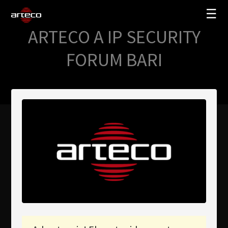
☰
ARTECO A IP SECURITY
SOLUCIONES
FORUM BARI
EMPRESA
TRAINING
PARTNERS
NEWS
SOPORTE
My Arteco
Dónde comprar