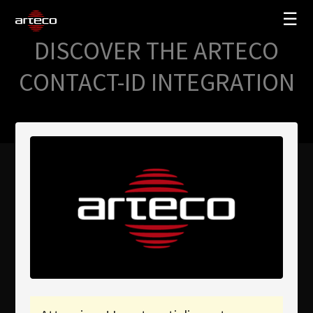
☰
DISCOVER THE ARTECO
SOLUZIONI
CONTACT-ID INTEGRATION
AZIENDA
TRAINING
PARTNERS
NEWS
SUPPORTO
My Arteco
Dove
acquistare