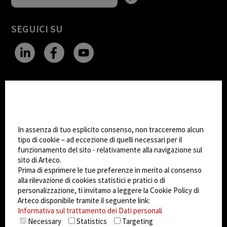
SEGUICI SU
CHANGE SITE THEME
Impostazioni Cookie
Dark Mode
In assenza di tuo esplicito consenso, non tracceremo alcun
tipo di cookie – ad eccezione di quelli necessari per il
funzionamento del sito - relativamente alla navigazione sul
© 2026
Arteco srl - Società soggetta a direzione
sito di Arteco.
e coordinamento di KRENOVA SRL (Società a
Prima di esprimere le tue preferenze in merito al consenso
socio unico)
alla rilevazione di cookies statistici e pratici o di
Partita IVA: 02814270399 - Sede Legale: Via Pana
personalizzazione, ti invitamo a leggere la Cookie Policy di
180, 48018 Faenza (RA) Italy - REA: RA - 261533 -
Arteco disponibile tramite il seguente link:
Informativa sul trattamento dei Dati personali
Capitale sociale sottoscritto: €100.000,00
Necessary
Statistics
Targeting
privacy
-
cookie policy
-
EULA/DPA
-
Sistema