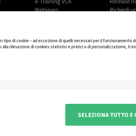
i
e-Training VCA
Release n
Webinars
Richiedi 
gratuita
PARTNERS
Reso Mate
Technology Partners
Autorizza
lavoro
Partner Program: fai
tipo di cookie – ad eccezione di quelli necessari per il funzionamento del
DOWNLO
crescere il tuo business
lla rilevazione di cookies statistici e pratici o di personalizzazione, ti i
con noi
NEWS
ione e coordinamento di KRENOVA SRL (Società a socio
SELEZIONA TUTTO E
na 180, 48018 Faenza (RA) Italy - REA: RA - 261533 -