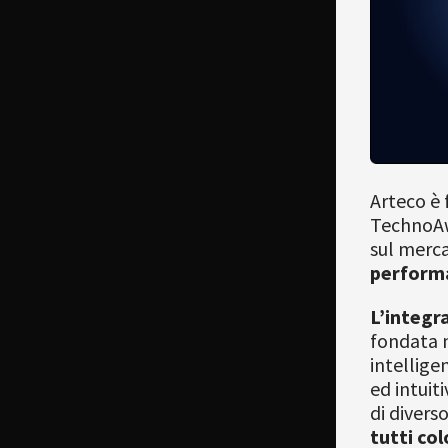
Arteco è 
TechnoAw
sul merc
performa
L’integr
fondata n
intellige
ed intuit
di divers
tutti col