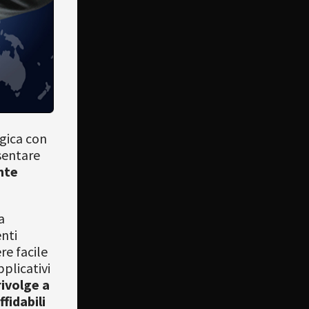
egica con
sentare
nte
a
nti
re facile
pplicativi
rivolge a
fidabili