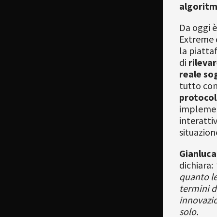
algoritmi
Da oggi è
Extreme d
la piatta
di
rileva
reale sog
tutto
co
protocol
implement
interatti
situazione
Gianluca
dichiara:
quanto le
termini d
innovazio
solo.