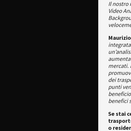
Il nostro
Video Ana
Backgroun
velocemen
Maurizio
integrat
un’analis
aumentand
mercati. 
promuove 
dei traspo
punti ven
beneficio
benefici 
Se stai c
trasport
o residen