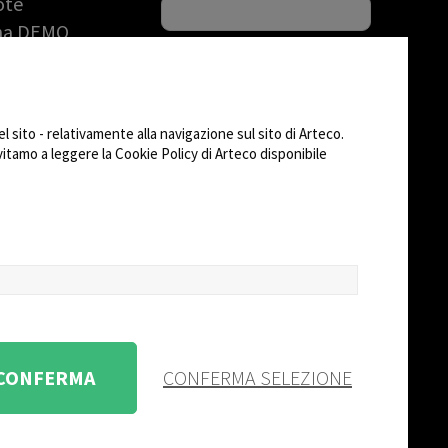
ote
una DEMO
riale
to (RMA)
SEGUICI SU
 sito - relativamente alla navigazione sul sito di Arteco.
AD
nvitamo a leggere la Cookie Policy di Arteco disponibile
CHANGE SITE THEME
Dark Mode
 CONFERMA
CONFERMA SELEZIONE