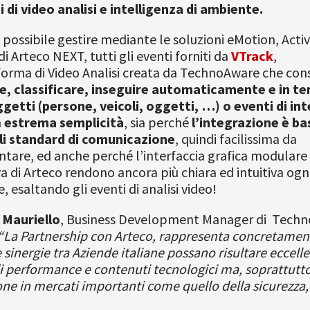
 di video analisi e intelligenza di ambiente.
 possibile gestire mediante le soluzioni eMotion, Acti
i Arteco NEXT, tutti gli eventi forniti da
VTrack
,
forma di Video Analisi creata da TechnoAware che con
re, classificare, inseguire automaticamente e in t
getti (persone, veicoli, oggetti, …) o eventi di in
n
estrema semplicità
, sia perché
l’integrazione è ba
li standard di comunicazione
, quindi facilissima da
are, ed anche perché l’interfaccia grafica modulare
va di Arteco rendono ancora più chiara ed intuitiva ogn
, esaltando gli eventi di analisi video!
 Mauriello
, Business Development Manager di Techn
“La Partnership con Arteco, rappresenta concretamen
 sinergie tra Aziende italiane possano risultare eccelle
i performance e contenuti tecnologici ma, soprattutto
ne in mercati importanti come quello della sicurezza,