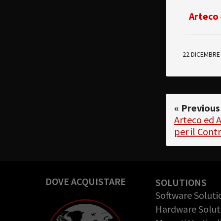
Arteco 
22 DICEMBRE
« Previous
Arteco ed A
per il Cont
DOVE ACQUISTARE
SOLUTIONS
Software Soluti
Hardware Solut