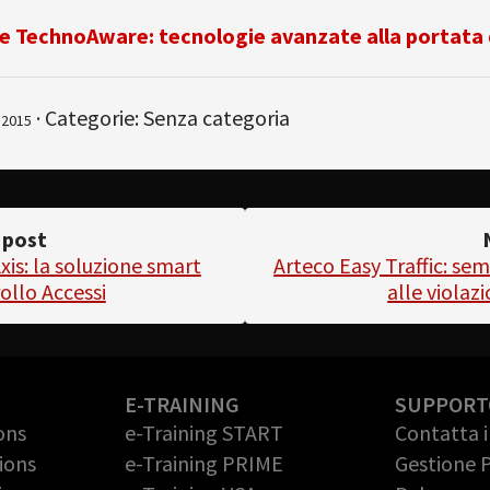
e TechnoAware: tecnologie avanzate alla portata d
· Categorie: Senza categoria
 2015
 post
xis: la soluzione smart
Arteco Easy Traffic: se
rollo Accessi
alle violazi
E-TRAINING
SUPPORT
ons
e-Training START
Contatta 
ions
e-Training PRIME
Gestione 