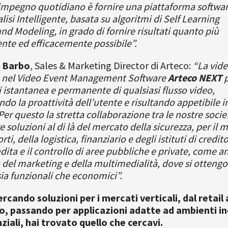
 impegno quotidiano è fornire una piattaforma softwar
lisi Intelligente, basata su algoritmi di Self Learning
d Modeling, in grado di fornire risultati quanto più
te ed efficacemente possibile”.
 Barbo
, Sales & Marketing Director di Arteco:
“La vide
a nel Video Event Management Software
Arteco NEXT
p
i istantanea e permanente di qualsiasi flusso video,
o la proattività dell’utente e risultando appetibile in 
Per questo la stretta collaborazione tra le nostre socie
soluzioni al di là del mercato della sicurezza, per il 
rti, della logistica, finanziario e degli istituti di credito
dita e il controllo di aree pubbliche e private, come a
 del marketing e della multimedialità, dove si otteng
sia funzionali che economici”.
ercando soluzioni per i mercati verticali, dal retail 
o, passando per applicazioni adatte ad ambienti in
ziali, hai trovato quello che cercavi.