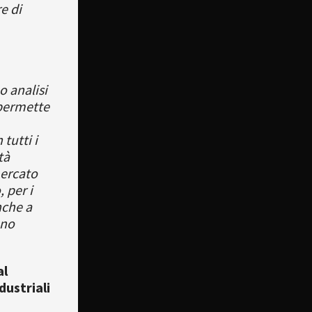
e di
o analisi
ermette
tutti i
tà
mercato
, per i
nche a
ono
al
dustriali