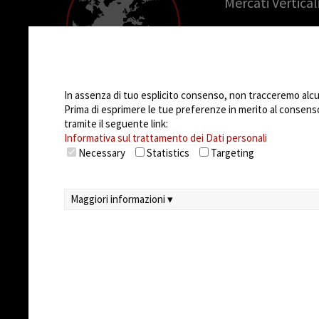
Mercati Vertical
COMPANY
Azienda
Impostazioni Cookie
Casi di successo
Opportunità di 
In assenza di tuo esplicito consenso, non tracceremo alcun 
Prima di esprimere le tue preferenze in merito al consenso a
tramite il seguente link:
Informativa sul trattamento dei Dati personali
Necessary
Statistics
Targeting
Maggiori informazioni ▾
© 2026
Arteco srl - Società soggetta a direz
unico)
Partita IVA: 02814270399 - Sede Legale: Via Pa
Capitale sociale sottoscritto: €100.000,00