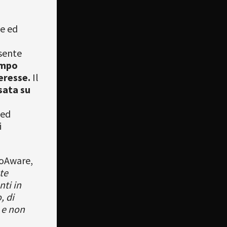
ve ed
sente
empo
teresse.
Il
sata su
 ed
i
oAware,
te
nti in
, di
 e non