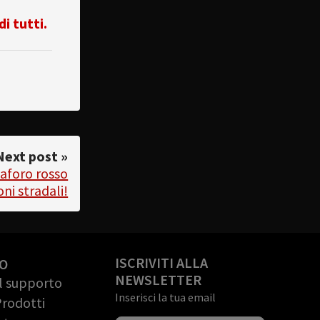
i tutti.
Next post »
maforo rosso
oni stradali!
ISCRIVITI ALLA
O
NEWSLETTER
il supporto
Inserisci la tua email
Prodotti