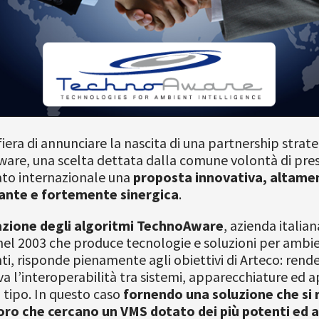
fiera di annunciare la nascita di una partnership strat
are, una scelta dettata dalla comune volontà di pre
ato internazionale una
proposta innovativa, altame
nte e fortemente sinergica
.
azione degli algoritmi TechnoAware
, azienda italian
el 2003 che produce tecnologie e soluzioni per ambie
nti, risponde pienamente agli obiettivi di Arteco: rende
iva l’interoperabilità tra sistemi, apparecchiature ed a
o tipo. In questo caso
fornendo una soluzione che si 
oro che cercano un VMS dotato dei più potenti ed af