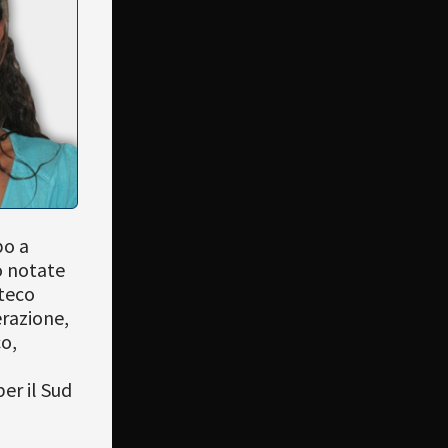
bo a
o notate
rteco
erazione,
co,
er il Sud