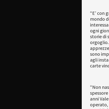
“E’ con g
mondo del
interessa
ogni gior
storie di
orgoglio.
apprezzer
sono impa
agli insta
carte vinc
“Non nasc
spessore 
anni Vale
operato, 