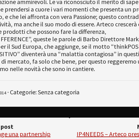
azione ammirevoli. Le va riconosciuto il merito di sape
 prendersi a cuore i vari momenti che presenta un p
o, e che lei affronta con vera Passione; questo contra
tività, ma anche il suo modo di essere. Arteco crescerà
 prodotti che possono fare la differenza,
FFERENCE”, queste le parole di Barbo Direttore Mark
er il Sud Europa, che aggiunge, se il motto “thinkPOS
ITIVO” diventerà una “malattia contagiosa” in quest
di mercato, fa solo che bene, per questo reggeremo 
imo nelle novità che sono in cantiere.
· Categorie: Senza categoria
014
 post
nge una partnership
IP4NEEDS – Arteco pre