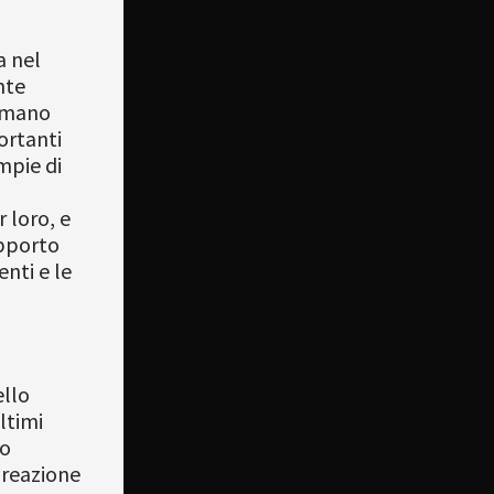
a nel
nte
nimano
ortanti
mpie di
 loro, e
upporto
enti e le
ello
ltimi
uo
 reazione