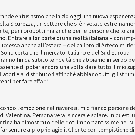
rande entusiasmo che inizio oggi una nuova esperienz
la Sicurezza, un settore che si è rivelato estremame
nte, per i prodotti ma anche per le persone che lo a
no. Entrare a far parte di una realtà italiana – con imp
 successo anche all’estero – del calibro di Arteco mi rie
 Sono certa che il mercato italiano e del Sud Europa
anno fin da subito le novità che abbiamo in serbo per
ziente di poter ancora una volta dare tutto il mio s
llatori e ai distributori affinché abbiano tutti gli strum
enti per fare affari.”
ondo l’emozione nel riavere al mio fianco persone d
di Valentina. Persona vera, sincera e solare. In questi u
ntina ha dimostrato delle doti importantissime nel s
far sentire a proprio agio il Cliente con tempistiche di