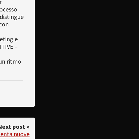
r
rocesso
ddistingue
 con
eting e
ITIVE –
i
un ritmo
Next post »
senta nuove