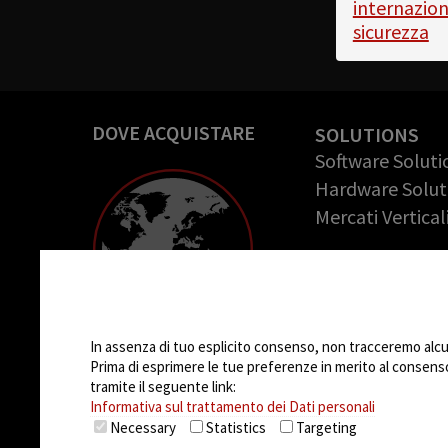
internazio
sicurezza
DOVE ACQUISTARE
SOLUTIONS
Software Soluti
Hardware Solut
Mercati Vertical
COMPANY
Azienda
Impostazioni Cookie
Casi di successo
Opportunità di 
In assenza di tuo esplicito consenso, non tracceremo alcun 
Prima di esprimere le tue preferenze in merito al consenso a
tramite il seguente link:
Informativa sul trattamento dei Dati personali
Necessary
Statistics
Targeting