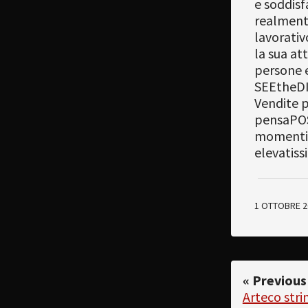
e soddisf
realmente
lavorativ
la sua at
persone e
SEEtheDI
Vendite p
pensaPOS
momenti 
elevatiss
1 OTTOBRE 2
« Previous
Arteco stri