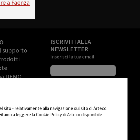
bre a Faenza
ISCRIVITI ALLA
O
NEWSLETTER
il supporto
Inserisci la tua email
Prodotti
ote
una DEMO
riale
to (RMA)
SEGUICI SU
 sito - relativamente alla navigazione sul sito di Arteco.
AD
nvitamo a leggere la Cookie Policy di Arteco disponibile
CHANGE SITE THEME