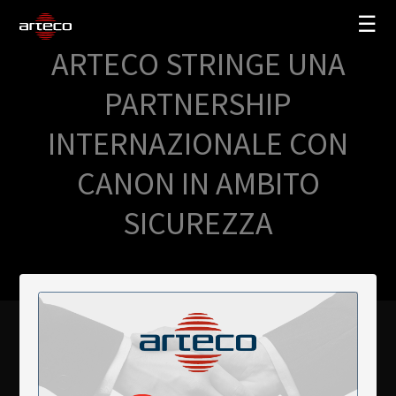
☰
ARTECO STRINGE UNA
SOLUZIONI
PARTNERSHIP
AZIENDA
INTERNAZIONALE CON
TRAINING
CANON IN AMBITO
PARTNERS
SICUREZZA
NEWS
SUPPORTO
My Arteco
Dove
acquistare