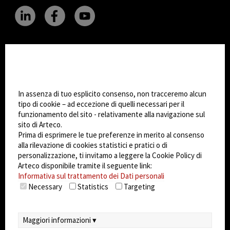
CHANGE SITE THEME
Impostazioni Cookie
Dark Mode
In assenza di tuo esplicito consenso, non tracceremo alcun
tipo di cookie – ad eccezione di quelli necessari per il
funzionamento del sito - relativamente alla navigazione sul
© 2026
Arteco srl - Società soggetta a direzione
sito di Arteco.
e coordinamento di KRENOVA SRL (Società a
Prima di esprimere le tue preferenze in merito al consenso
socio unico)
alla rilevazione di cookies statistici e pratici o di
Partita IVA: 02814270399 - Sede Legale: Via Pana
personalizzazione, ti invitamo a leggere la Cookie Policy di
180, 48018 Faenza (RA) Italy - REA: RA - 261533 -
Arteco disponibile tramite il seguente link:
Informativa sul trattamento dei Dati personali
Capitale sociale sottoscritto: €100.000,00
Necessary
Statistics
Targeting
privacy
-
cookie policy
-
EULA/DPA
-
Sistema
Gestione Sicurezza dei Dati
Maggiori informazioni ▾