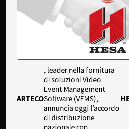
Newsletter
Download
Lingua
Cerca
, leader nella fornitura
di soluzioni Video
Event Management
ARTECO
Software (VEMS),
H
annuncia oggi l’accordo
di distribuzione
nazionale con