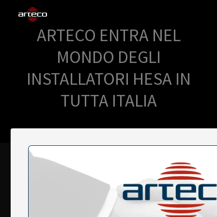
ARTECO ENTRA NEL
SOLUZIONI
MONDO DEGLI
AZIENDA
INSTALLATORI HESA IN
TRAINING
TUTTA ITALIA
PARTNERS
NEWS
SUPPORTO
My Arteco
Dove
acquistare