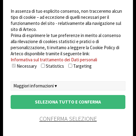
Dark Mode
In assenza di tuo esplicito consenso, non tracceremo alcun
tipo di cookie – ad eccezione di quelli necessari per il
© 2026
Arteco srl - Società soggetta a direzione
funzionamento del sito - relativamente alla navigazione sul
sito di Arteco.
e coordinamento di KRENOVA SRL (Società a
Prima di esprimere le tue preferenze in merito al consenso
socio unico)
alla rilevazione di cookies statistici e pratici o di
Partita IVA: 02814270399 - Sede Legale: Via Pana
personalizzazione, ti invitamo a leggere la Cookie Policy di
180, 48018 Faenza (RA) Italy - REA: RA - 261533 -
Arteco disponibile tramite il seguente link:
Capitale sociale sottoscritto: €100.000,00
Informativa sul trattamento dei Dati personali
Necessary
Statistics
Targeting
privacy
-
cookie policy
-
EULA/DPA
-
Sistema
Gestione Sicurezza dei Dati
Maggiori informazioni ▾
SELEZIONA TUTTO E CONFERMA
CONFERMA SELEZIONE