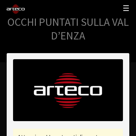
☰
OCCHI PUNTATI SULLA VAL
SOLUZIONI
D’ENZA
AZIENDA
TRAINING
PARTNERS
NEWS
SUPPORTO
My Arteco
Dove
acquistare