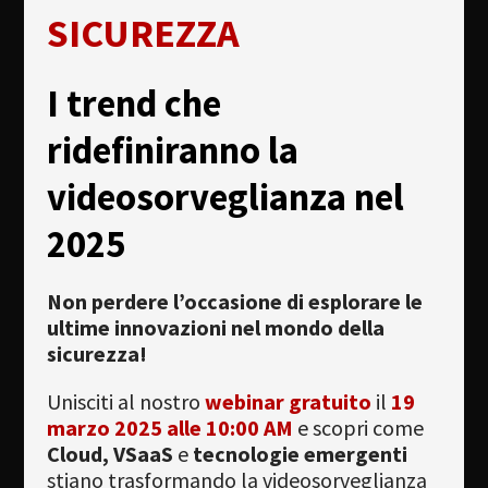
SICUREZZA
Newsletter
Download
I trend che
Lingua
ridefiniranno la
Cerca
videosorveglianza nel
2025
Non perdere l’occasione di esplorare le
ultime innovazioni nel mondo della
sicurezza!
Unisciti al nostro
webinar gratuito
il
19
marzo 2025 alle 10:00 AM
e scopri come
Cloud, VSaaS
e
tecnologie emergenti
stiano trasformando la videosorveglianza