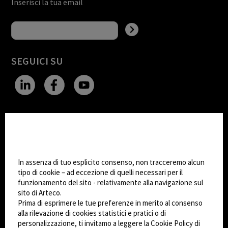
Inserisci la tua email
SEGUICI SU
CHANGE SITE THEME
Impostazioni Cookie
Dark Mode
In assenza di tuo esplicito consenso, non tracceremo alcun
tipo di cookie – ad eccezione di quelli necessari per il
funzionamento del sito - relativamente alla navigazione sul
© 2026
Arteco srl - Società soggetta a direzione
sito di Arteco.
e coordinamento di KRENOVA SRL (Società a
Prima di esprimere le tue preferenze in merito al consenso
socio unico)
alla rilevazione di cookies statistici e pratici o di
Partita IVA: 02814270399 - Sede Legale: Via Pana
personalizzazione, ti invitamo a leggere la Cookie Policy di