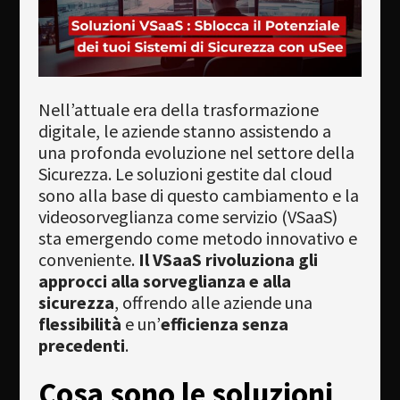
Newsletter
Download
Lingua
Nell’attuale era della trasformazione
digitale, le aziende stanno assistendo a
Cerca
una profonda evoluzione nel settore della
Sicurezza. Le soluzioni gestite dal cloud
sono alla base di questo cambiamento e la
videosorveglianza come servizio (VSaaS)
sta emergendo come metodo innovativo e
conveniente.
Il VSaaS rivoluziona gli
approcci alla sorveglianza e alla
sicurezza
, offrendo alle aziende una
flessibilità
e un’
efficienza
senza
precedenti
.
Cosa sono le soluzioni