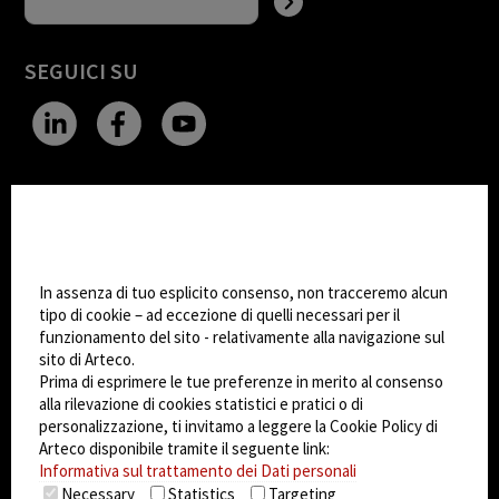
SEGUICI SU
CHANGE SITE THEME
Impostazioni Cookie
Dark Mode
In assenza di tuo esplicito consenso, non tracceremo alcun
tipo di cookie – ad eccezione di quelli necessari per il
© 2026
Arteco srl - Società soggetta a direzione
funzionamento del sito - relativamente alla navigazione sul
sito di Arteco.
e coordinamento di KRENOVA SRL (Società a
Prima di esprimere le tue preferenze in merito al consenso
socio unico)
alla rilevazione di cookies statistici e pratici o di
Partita IVA: 02814270399 - Sede Legale: Via Pana
personalizzazione, ti invitamo a leggere la Cookie Policy di
180, 48018 Faenza (RA) Italy - REA: RA - 261533 -
Arteco disponibile tramite il seguente link:
Capitale sociale sottoscritto: €100.000,00
Informativa sul trattamento dei Dati personali
Necessary
Statistics
Targeting