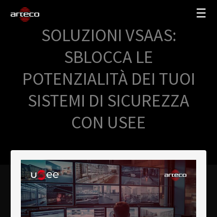
☰
SOLUZIONI VSAAS:
SOLUZIONI
SBLOCCA LE
AZIENDA
POTENZIALITÀ DEI TUOI
TRAINING
SISTEMI DI SICUREZZA
PARTNERS
CON USEE
NEWS
SUPPORTO
My Arteco
Dove
acquistare