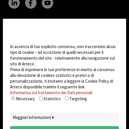
CHANGE SITE THEME
Impostazioni Cookie
Dark Mode
In assenza di tuo esplicito consenso, non tracceremo alcun
tipo di cookie – ad eccezione di quelli necessari per il
funzionamento del sito - relativamente alla navigazione sul
© 2026
Arteco srl - Società soggetta a direzione
sito di Arteco.
e coordinamento di KRENOVA SRL (Società a
Prima di esprimere le tue preferenze in merito al consenso
socio unico)
alla rilevazione di cookies statistici e pratici o di
Partita IVA: 02814270399 - Sede Legale: Via Pana
personalizzazione, ti invitamo a leggere la Cookie Policy di
180, 48018 Faenza (RA) Italy - REA: RA - 261533 -
Arteco disponibile tramite il seguente link:
Informativa sul trattamento dei Dati personali
Capitale sociale sottoscritto: €100.000,00
Necessary
Statistics
Targeting
privacy
-
cookie policy
-
EULA/DPA
-
Sistema
Gestione Sicurezza dei Dati
Maggiori informazioni ▾