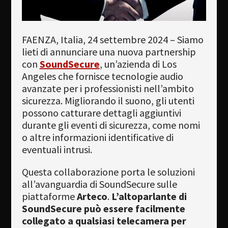
Newsletter
Download
FAENZA, Italia, 24 settembre 2024 – Siamo
lieti di annunciare una nuova partnership
Lingua
con
SoundSecure
, un’azienda di Los
Angeles che fornisce tecnologie audio
Cerca
avanzate per i professionisti nell’ambito
sicurezza. Migliorando il suono, gli utenti
possono catturare dettagli aggiuntivi
durante gli eventi di sicurezza, come nomi
o altre informazioni identificative di
eventuali intrusi.
Questa collaborazione porta le soluzioni
all’avanguardia di SoundSecure sulle
piattaforme
Arteco
.
L’altoparlante di
SoundSecure può essere facilmente
collegato a qualsiasi telecamera per