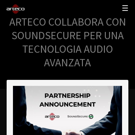
☰
ARTECO COLLABORA CON
SOLUZIONI
SOUNDSECURE PER UNA
AZIENDA
TECNOLOGIA AUDIO
TRAINING
AVANZATA
PARTNERS
NEWS
SUPPORTO
My Arteco
Dove
acquistare