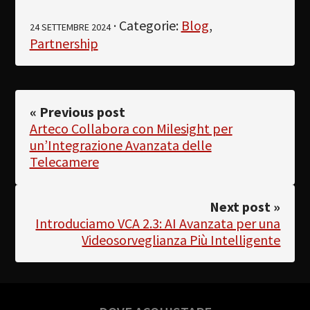
· Categorie:
Blog
,
24 SETTEMBRE 2024
Partnership
« Previous post
Arteco Collabora con Milesight per
un’Integrazione Avanzata delle
Telecamere
Next post »
Introduciamo VCA 2.3: AI Avanzata per una
Videosorveglianza Più Intelligente