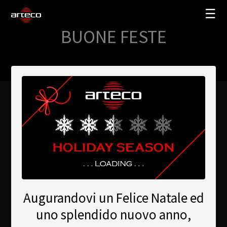
☰
BUONE FESTE
SOLUZIONI
AZIENDA
TRAINING
PARTNERS
NEWS
SUPPORTO
My Arteco
Augurandovi un Felice Natale ed
Dove
uno splendido nuovo anno,
acquistare