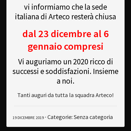
vi informiamo che la sede
Newsletter
italiana di Arteco resterà chiusa
Download
dal 23 dicembre al 6
Lingua
gennaio compresi
Cerca
Vi auguriamo un 2020 ricco di
successi e soddisfazioni. Insieme
a noi.
Tanti auguri da tutta la squadra Arteco!
· Categorie: Senza categoria
19 DICEMBRE 2019