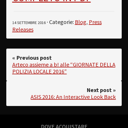
· Categorie:
Blog
,
Press
14 SETTEMBRE 2016
Releases
« Previous post
Arteco assieme a b! alle “GIORNATE DELLA
POLIZIA LOCALE 2016″
Next post »
ASIS 2016: An Interactive Look Back
DOVE ACQUISTARE