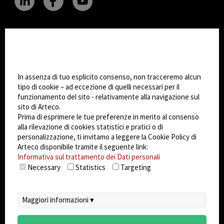
CHANGE SITE THEME
Impostazioni Cookie
Dark Mode
In assenza di tuo esplicito consenso, non tracceremo alcun
tipo di cookie – ad eccezione di quelli necessari per il
funzionamento del sito - relativamente alla navigazione sul
© 2026
Arteco srl - Società soggetta a direzione
sito di Arteco.
e coordinamento di KRENOVA SRL (Società a
Prima di esprimere le tue preferenze in merito al consenso
socio unico)
alla rilevazione di cookies statistici e pratici o di
Partita IVA: 02814270399 - Sede Legale: Via Pana
personalizzazione, ti invitamo a leggere la Cookie Policy di
180, 48018 Faenza (RA) Italy - REA: RA - 261533 -
Arteco disponibile tramite il seguente link:
Informativa sul trattamento dei Dati personali
Capitale sociale sottoscritto: €100.000,00
Necessary
Statistics
Targeting
privacy
-
cookie policy
-
EULA/DPA
-
Sistema
Gestione Sicurezza dei Dati
Maggiori informazioni ▾