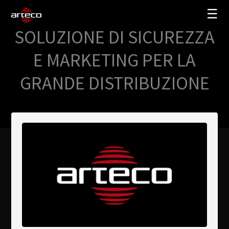
☰
SOLUZIONE DI SICUREZZA
SOLUZIONI
E MARKETING PER LA
AZIENDA
GRANDE DISTRIBUZIONE
TRAINING
PARTNERS
NEWS
SUPPORTO
My Arteco
Dove
acquistare