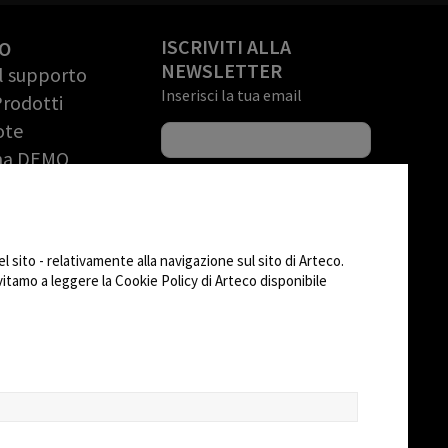
ISCRIVITI ALLA
O
NEWSLETTER
il supporto
Inserisci la tua email
Prodotti
ote
una DEMO
riale
to (RMA)
SEGUICI SU
 sito - relativamente alla navigazione sul sito di Arteco.
AD
nvitamo a leggere la Cookie Policy di Arteco disponibile
CHANGE SITE THEME
Dark Mode