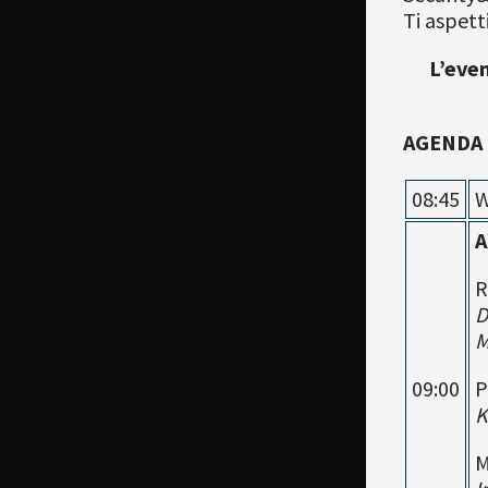
Ti aspet
L’even
AGENDA 
08:45
W
A
R
D
M
09:00
P
K
M