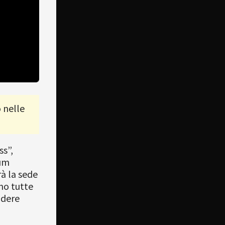
 nelle
ss”,
ium
à la sede
no tutte
idere