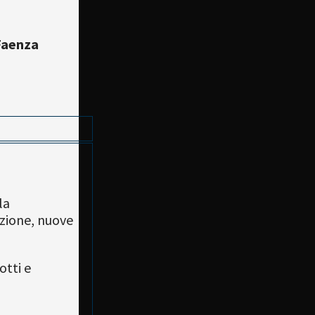
 Faenza
la
azione, nuove
otti e