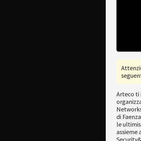
Attenzi
seguent
Arteco ti
organizz
Networks.
di Faenza
le ultimi
assieme a
Security