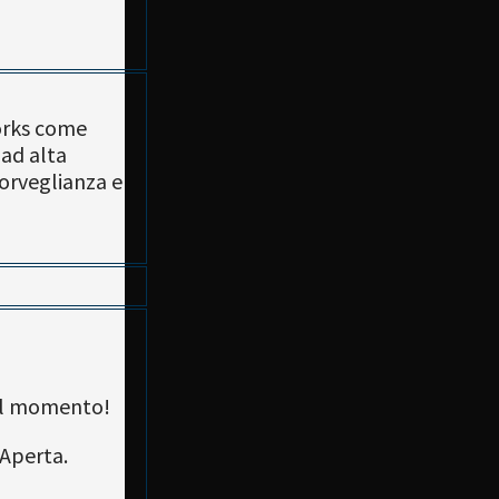
orks come
 ad alta
sorveglianza e
 il momento!
 Aperta.