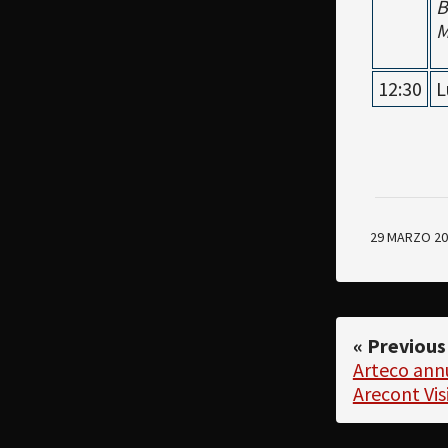
B
M
12:30
L
29 MARZO 20
« Previous
Arteco annu
Arecont Vi