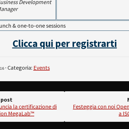
usiness Development
anager
unch & one-to-one sessions
Clicca qui per registrarti
· Categoria:
Events
16
 post
ncia la certificazione di
Festeggia con noi Ope
sion MegaLab™
a IS