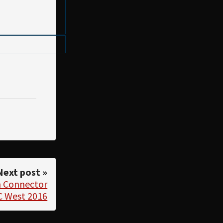
Next post »
n Connector
C West 2016