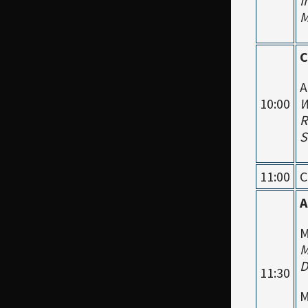
I
M
C
A
10:00
W
R
S
11:00
C
A
M
M
D
11:30
M