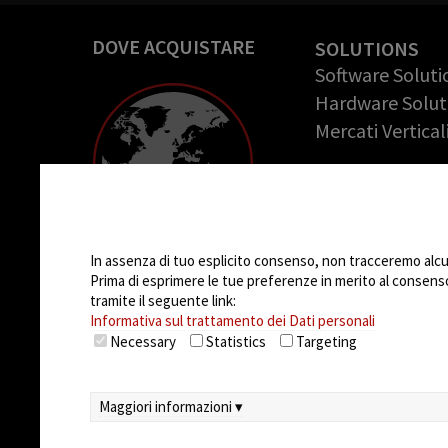
DOVE ACQUISTARE
SOLUTIONS
Software Soluti
Hardware Solut
Mercati Vertical
COMPANY
Azienda
Impostazioni Cookie
Casi di successo
Opportunità di 
In assenza di tuo esplicito consenso, non tracceremo alcun 
Prima di esprimere le tue preferenze in merito al consenso a
tramite il seguente link:
Informativa sul trattamento dei Dati personali
Necessary
Statistics
Targeting
Maggiori informazioni ▾