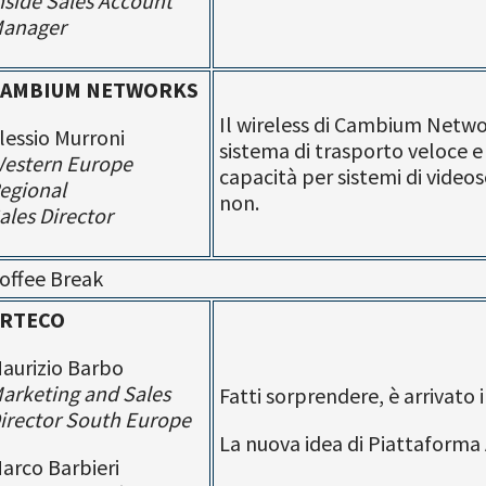
nside Sales Account
anager
AMBIUM NETWORKS
Il wireless di Cambium Netw
lessio Murroni
sistema di trasporto veloce e
estern Europe
capacità per sistemi di video
egional
non.
ales Director
offee Break
RTECO
aurizio Barbo
arketing and Sales
Fatti sorprendere, è arrivato
irector South Europe
La nuova idea di Piattaforma
arco Barbieri