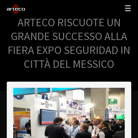
☰
ARTECO RISCUOTE UN
SOLUZIONI
GRANDE SUCCESSO ALLA
AZIENDA
FIERA EXPO SEGURIDAD IN
TRAINING
CITTÀ DEL MESSICO
PARTNERS
NEWS
SUPPORTO
My Arteco
Dove
acquistare