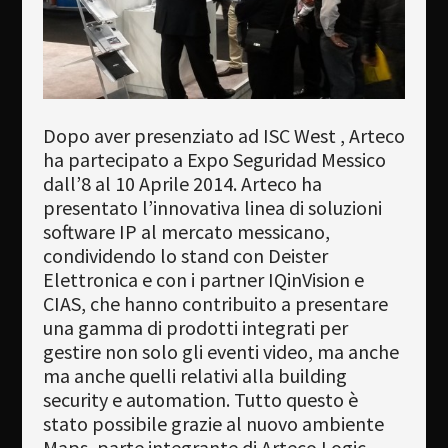
Newsletter
Download
Lingua
Dopo aver presenziato ad ISC West , Arteco
Cerca
ha partecipato a Expo Seguridad Messico
dall’8 al 10 Aprile 2014. Arteco ha
presentato l’innovativa linea di soluzioni
software IP al mercato messicano,
condividendo lo stand con Deister
Elettronica e con i partner IQinVision e
CIAS, che hanno contribuito a presentare
una gamma di prodotti integrati per
gestire non solo gli eventi video, ma anche
ma anche quelli relativi alla building
security e automation. Tutto questo è
stato possibile grazie al nuovo ambiente
Maps, parte integrante di Arteco Logic