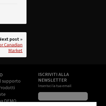
Next post »
or Canadian
Market
ISCRIVITI ALLA
O
NEWSLETTER
il supporto
Inserisci la tua email
Prodotti
ote
una DEMO