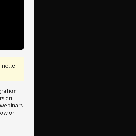
 nelle
gration
rsion
 webinars
low or