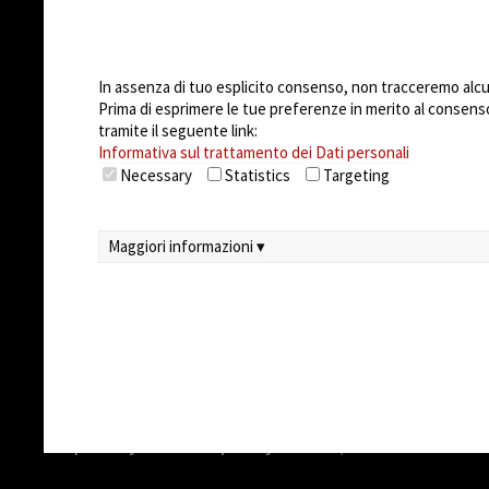
Azienda
Impostazioni Cookie
Casi di successo
Opportunità di 
In assenza di tuo esplicito consenso, non tracceremo alcun 
Prima di esprimere le tue preferenze in merito al consenso a
tramite il seguente link:
Informativa sul trattamento dei Dati personali
Necessary
Statistics
Targeting
Maggiori informazioni ▾
© 2026
Arteco srl - Società soggetta a direz
unico)
Partita IVA: 02814270399 - Sede Legale: Via Pa
Capitale sociale sottoscritto: €100.000,00
privacy
-
cookie policy
-
EULA/DPA
-
Sistema G