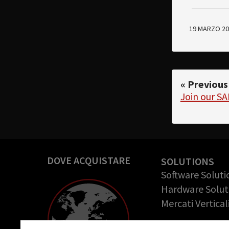
19 MARZO 20
« Previous
Join our S
DOVE ACQUISTARE
SOLUTIONS
Software Soluti
Hardware Solut
Mercati Vertical
COMPANY