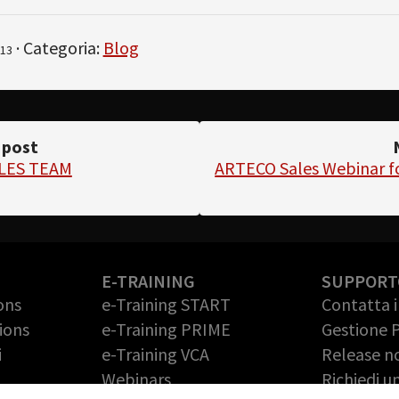
· Categoria:
Blog
13
 post
ALES TEAM
ARTECO Sales Webinar f
E-TRAINING
SUPPORT
ons
e-Training START
Contatta 
ions
e-Training PRIME
Gestione 
i
e-Training VCA
Release n
Webinars
Richiedi 