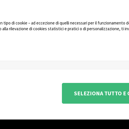
gratuita
PARTNERS
Reso Mate
Technology Partners
Autorizza
lavoro
Partner Program: fai
tipo di cookie – ad eccezione di quelli necessari per il funzionamento del
DOWNLO
crescere il tuo business
lla rilevazione di cookies statistici e pratici o di personalizzazione, ti i
con noi
NEWS
ione e coordinamento di KRENOVA SRL (Società a socio
SELEZIONA TUTTO E
na 180, 48018 Faenza (RA) Italy - REA: RA - 261533 -
estione Sicurezza dei Dati