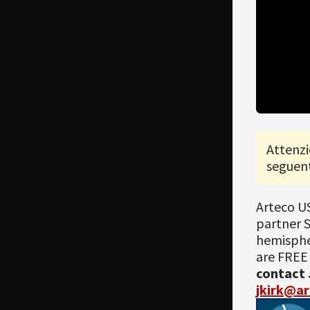
Attenzi
seguent
Arteco US
partner S
hemisphe
are FREE 
contact 
jkirk@a