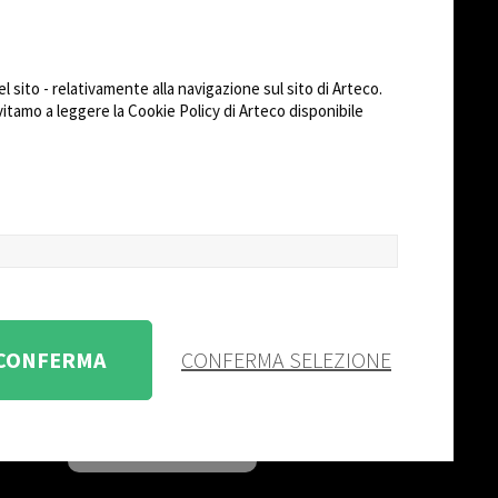
riale
to (RMA)
SEGUICI SU
 sito - relativamente alla navigazione sul sito di Arteco.
AD
nvitamo a leggere la Cookie Policy di Arteco disponibile
CHANGE SITE THEME
Dark Mode
 CONFERMA
CONFERMA SELEZIONE