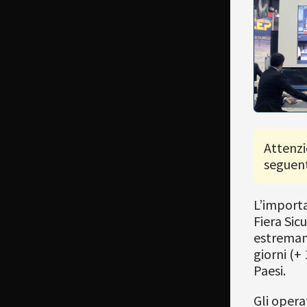
Attenzi
seguent
L’importa
Fiera Sicu
estremamen
giorni (+
Paesi.
Gli opera