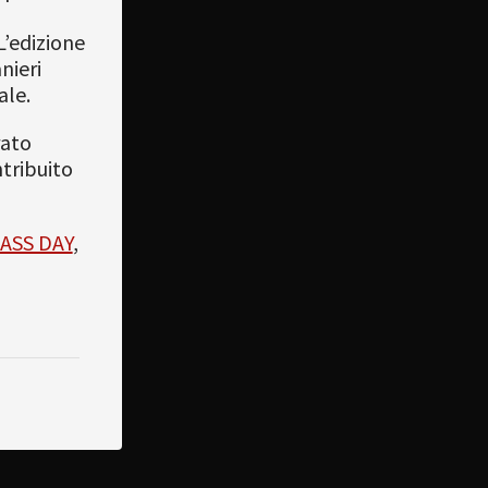
’edizione
nieri
ale.
rato
tribuito
ASS DAY
,