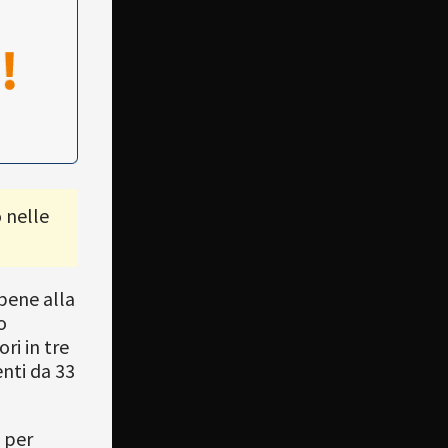
 nelle
bene alla
o
ri in tre
enti da 33
 per