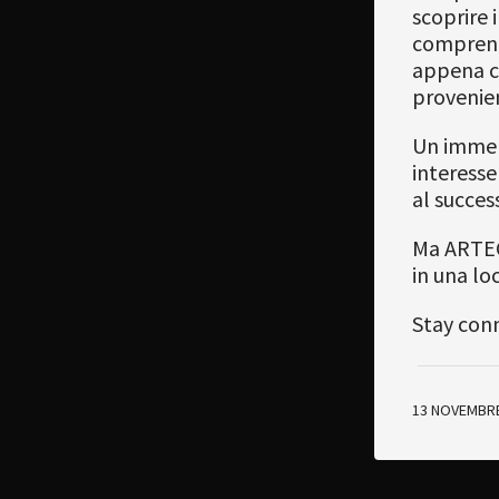
scoprire 
comprende
appena co
provenien
Un immens
interesse
al succes
Ma ARTECO
in una lo
Stay con
13 NOVEMBRE