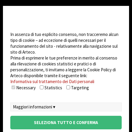
CHANGE SITE THEME
Impostazioni Cookie
Dark Mode
In assenza di tuo esplicito consenso, non tracceremo alcun
tipo di cookie – ad eccezione di quelli necessari per il
funzionamento del sito - relativamente alla navigazione sul
© 2026
Arteco srl - Società soggetta a direzione
sito di Arteco.
e coordinamento di KRENOVA SRL (Società a
Prima di esprimere le tue preferenze in merito al consenso
socio unico)
alla rilevazione di cookies statistici e pratici o di
Partita IVA: 02814270399 - Sede Legale: Via Pana
personalizzazione, ti invitamo a leggere la Cookie Policy di
180, 48018 Faenza (RA) Italy - REA: RA - 261533 -
Arteco disponibile tramite il seguente link:
Informativa sul trattamento dei Dati personali
Capitale sociale sottoscritto: €100.000,00
Necessary
Statistics
Targeting
privacy
-
cookie policy
-
EULA/DPA
-
Sistema
Gestione Sicurezza dei Dati
Maggiori informazioni ▾
SELEZIONA TUTTO E CONFERMA