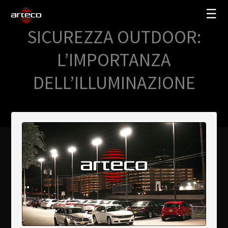
☰
SICUREZZA OUTDOOR:
SOLUZIONI
L’IMPORTANZA
AZIENDA
DELL’ILLUMINAZIONE
TRAINING
PARTNERS
NEWS
SUPPORTO
My Arteco
Dove
acquistare