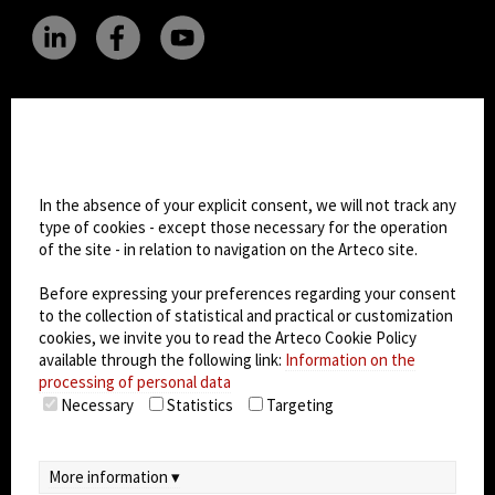
CHANGE SITE THEME
Cookie settings
Dark Mode
In the absence of your explicit consent, we will not track any
type of cookies - except those necessary for the operation
© 2026
Arteco srl - Società soggetta a direzione
of the site - in relation to navigation on the Arteco site.
e coordinamento di KRENOVA SRL (Società a
Before expressing your preferences regarding your consent
socio unico)
to the collection of statistical and practical or customization
Partita IVA: 02814270399 - Sede Legale: Via Pana
cookies, we invite you to read the Arteco Cookie Policy
180, 48018 Faenza (RA) Italy - REA: RA - 261533 -
available through the following link:
Information on the
Capitale sociale sottoscritto: €100.000,00
processing of personal data
Necessary
Statistics
Targeting
privacy
-
cookie policy
-
EULA/DPA
-
Data
Security Management System
More information ▾