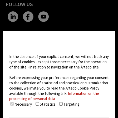
FOLLOW US
CHANGE SITE THEME
Cookie settings
Dark Mode
In the absence of your explicit consent, we will not track any
type of cookies - except those necessary for the operation
of the site - in relation to navigation on the Arteco site.
© 2026
Arteco srl - Società soggetta a direzione
e coordinamento di KRENOVA SRL (Società a
Before expressing your preferences regarding your consent
socio unico)
to the collection of statistical and practical or customization
Partita IVA: 02814270399 - Sede Legale: Via Pana
cookies, we invite you to read the Arteco Cookie Policy
180, 48018 Faenza (RA) Italy - REA: RA - 261533 -
available through the following link:
Information on the
processing of personal data
Capitale sociale sottoscritto: €100.000,00
Necessary
Statistics
Targeting
privacy
-
cookie policy
-
EULA/DPA
-
Data
Security Management System