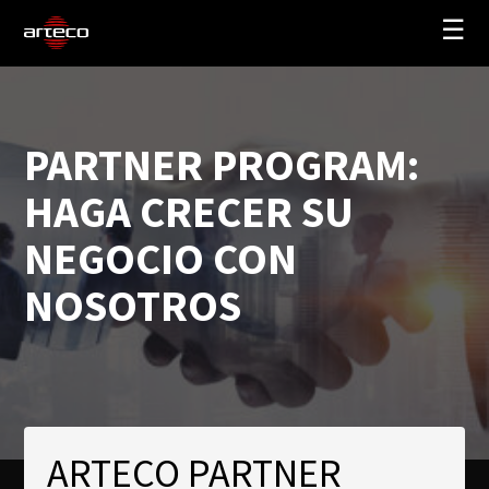
☰
SOLUCIONES
EMPRESA
PARTNER PROGRAM:
TRAINING
HAGA CRECER SU
PARTNERS
NEGOCIO CON
NEWS
NOSOTROS
SOPORTE
My Arteco
Dónde comprar
ARTECO PARTNER