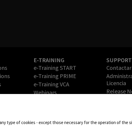
E-TRAINING
SUPPORT
ons
e-Training START
Contactar 
ions
e-Training PRIME
Administr
Licencia
s
e-Training VCA
Release N
Webinars
Solicite 
PARTNERS
gratuita
Technology Partners
RMA (Auto
de
Partner Program: haga
Devolució
any type of cookies - except those necessary for the operation of the sit
crecer su negocio con
Mercancía