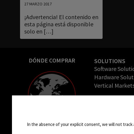
27 MARZO 2017
¡Advertencia! El contenido en
esta página está disponible
solo en […]
DÓNDE COMPRAR
SOLUTIONS
Software Soluti
Hardware Solut
Vertical Market
COMPANY
Empresa
Cookie settings
Casos de éxito
Oportunidades 
In the absence of your explicit consent, we will not track 
trabajo