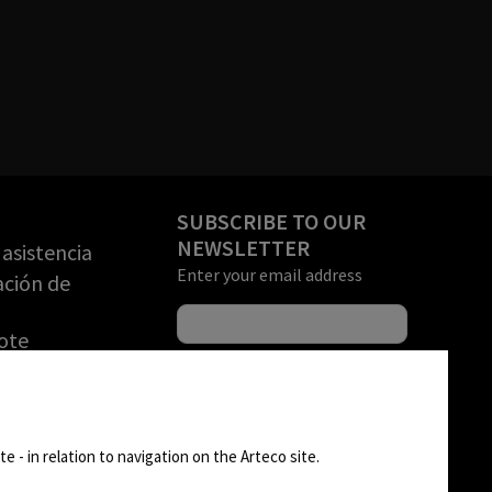
SUBSCRIBE TO OUR
NEWSLETTER
asistencia
Enter your email address
ación de
ote
una DEMO
rización de
FOLLOW US
n de
e - in relation to navigation on the Arteco site.
)