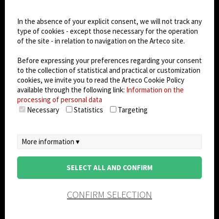
Cookie settings
Dark Mode
In the absence of your explicit consent, we will not track any
type of cookies - except those necessary for the operation
of the site - in relation to navigation on the Arteco site.
© 2026
Arteco srl - Società soggetta a direzione
e coordinamento di KRENOVA SRL (Società a
Before expressing your preferences regarding your consent
socio unico)
to the collection of statistical and practical or customization
Partita IVA: 02814270399 - Sede Legale: Via Pana
cookies, we invite you to read the Arteco Cookie Policy
180, 48018 Faenza (RA) Italy - REA: RA - 261533 -
available through the following link:
Information on the
processing of personal data
Capitale sociale sottoscritto: €100.000,00
Necessary
Statistics
Targeting
privacy
-
cookie policy
-
EULA/DPA
-
Data
Security Management System
More information ▾
SELECT ALL AND CONFIRM
CONFIRM SELECTION