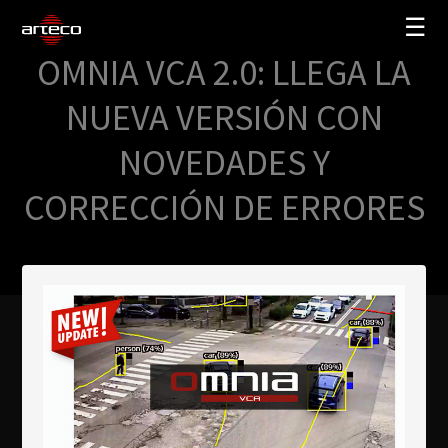
☰
OMNIA VCA 2.0: LLEGA LA
SOLUCIONES
NUEVA VERSIÓN CON
EMPRESA
NOVEDADES Y
TRAINING
CORRECCIÓN DE ERRORES
PARTNERS
NEWS
SOPORTE
My Arteco
Dónde comprar