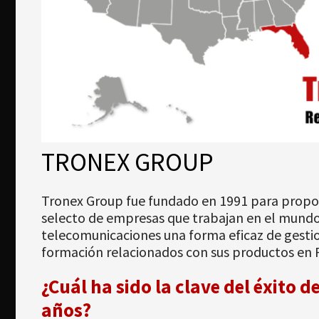
Newsletter
Download
Idioma
Búsqueda
TRONEX GROUP
Tronex Group fue fundado en 1991 para propo
selecto de empresas que trabajan en el mundo d
telecomunicaciones una forma eficaz de gestion
formación relacionados con sus productos en F
¿Cuál ha sido la clave del éxito d
años?