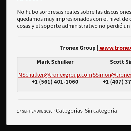
No hubo sorpresas reales sobre las discusiones
quedamos muy impresionados con el nivel de 
cosas y el soporte administrativo no perdió un 
Tronex Group |
www.trone
Mark Schulker
Scott S
MSchulker@tronexgroup.com
SSimon@trone
+1 (561) 401-1060
+1 (407) 3
· Categorìas: Sin categoría
17 SEPTIEMBRE 2020