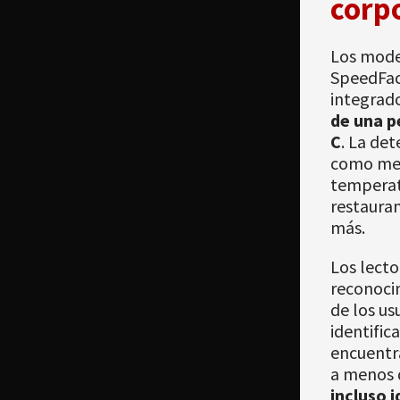
corp
Los mode
SpeedFace
integrado
de una p
C
. La de
como med
temperatu
restauran
más.
Los lect
reconoci
de los us
identific
encuentra
a menos d
incluso i