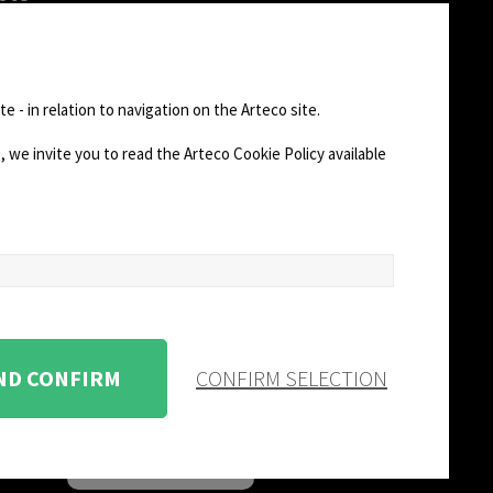
una DEMO
rización de
FOLLOW US
n de
e - in relation to navigation on the Arteco site.
)
 we invite you to read the Arteco Cookie Policy available
AD
CHANGE SITE THEME
Dark Mode
AND CONFIRM
CONFIRM SELECTION