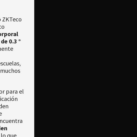
so ZKTeco
co
orporal
de 0.3 °
mente
n
scuelas,
y muchos
r para el
icación
eden
e
encuentra
den
, lo que