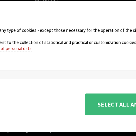
Solicite 
PARTNERS
gratuita
Technology Partners
RMA (Auto
de
Partner Program: haga
Devolució
any type of cookies - except those necessary for the operation of the sit
crecer su negocio con
Mercancía
nosotros
 to the collection of statistical and practical or customization cookies,
DOWNLO
 of personal data
NEWS
ione e coordinamento di KRENOVA SRL (Società a socio
SELECT ALL 
na 180, 48018 Faenza (RA) Italy - REA: RA - 261533 -
urity Management System