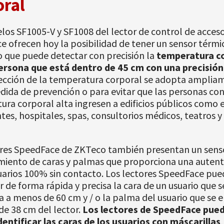
oral
los SF1005-V y SF1008 del lector de control de acce
 ofrecen hoy la posibilidad de tener un sensor térmi
 que puede detectar con precisión la
temperatura c
ersona que está dentro de 45 cm con una precisión 
tección de la temperatura corporal se adopta amplia
ida de prevención o para evitar que las personas co
ra corporal alta ingresen a edificios públicos como e
tes, hospitales, spas, consultorios médicos, teatros 
ores SpeedFace de ZKTeco también presentan un senso
miento de caras y palmas que proporciona una autent
uarios 100% sin contacto. Los lectores SpeedFace pu
ar de forma rápida y precisa la cara de un usuario que s
 a menos de 60 cm y / o la palma del usuario que se 
e 38 cm del lector.
Los lectores de SpeedFace pue
dentificar las caras de los usuarios con máscarillas