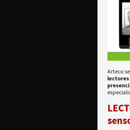
Arteco se
lectores
presenci
especiali
LECT
sens