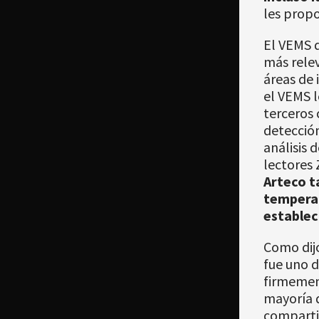
les prop
El VEMS d
más rele
áreas de 
el VEMS l
terceros 
detección
análisis 
lectores
Arteco t
temperat
establec
Como dij
fue uno d
firmement
mayoría d
compartir