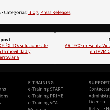
· Categorìas:
Blog
,
Press Releases
0
 post
 ÉXITO: ​​soluciones de
ARTECO presenta Vide
 la movilidad y
en IPVM 
erroviaria
E-TRAINING
SUPPORT
ons
e-Training START
Contactar 
ions
e-Training PRIME
Administr
Licencia
s
e-Training VCA
Release N
Webinars