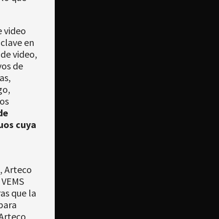
e video
clave en
 de video,
vos de
as,
go,
los
de
uos cuya
, Arteco
r VEMS
as que la
para
 Arteco