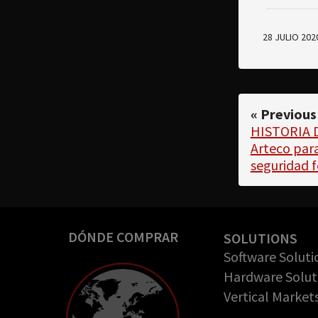
28 JULIO 202
« Previous
HISTORIA DE
Arteco para
seguridad f
DÓNDE COMPRAR
SOLUTIONS
Software Soluti
Hardware Solut
Vertical Market