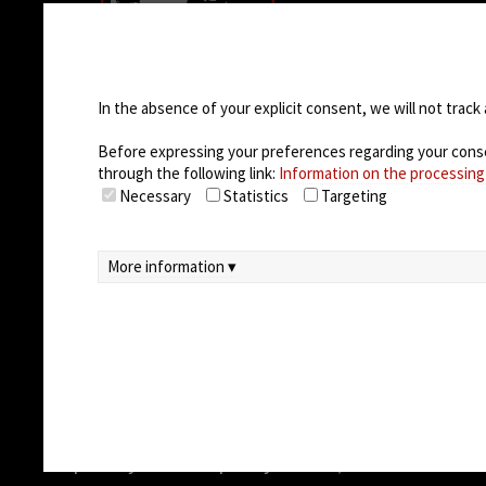
COMPANY
Empresa
Cookie settings
Casos de éxito
Oportunidades 
In the absence of your explicit consent, we will not track 
trabajo
Before expressing your preferences regarding your consent
through the following link:
Information on the processing
Necessary
Statistics
Targeting
More information ▾
© 2026
Arteco srl - Società soggetta a direz
unico)
Partita IVA: 02814270399 - Sede Legale: Via Pa
Capitale sociale sottoscritto: €100.000,00
privacy
-
cookie policy
-
EULA/DPA
-
Data Sec