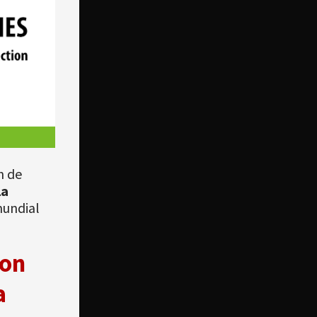
n de
la
undial
on
a