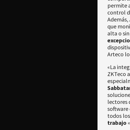
permite 
control d
Además, 
que monit
alta o si
excepcio
dispositi
Arteco l
«La integ
ZKTeco ag
especialm
Sabbata
solucione
lectores 
software 
todos los
trabajo
«