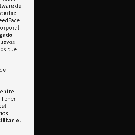
ftware de
terfaz.
peedFace
corporal
egado
nuevos
mos que
 de
 entre
. Tener
del
amos
litan el