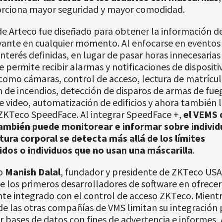
orciona mayor seguridad y mayor comodidad.
e Arteco fue diseñado para obtener la información d
vante en cualquier momento. Al enfocarse en eventos 
interés definidas, en lugar de pasar horas innecesarias
e permite recibir alarmas y notificaciones de dispositi
como cámaras, control de acceso, lectura de matrícul
 de incendios, detección de disparos de armas de fue
de video, automatización de edificios y ahora también 
 ZKTeco SpeedFace. Al integrar SpeedFace +,
el VEMS 
ambién puede monitorear e informar sobre individ
ura corporal se detecta más allá de los límites
idos o individuos que no usan una máscarilla
.
o
Manish Dalal
, fundador y presidente de ZKTeco USA
e los primeros desarrolladores de software en ofrece
e integrado con el control de acceso ZKTeco. Mientr
e las otras compañías de VMS limitan su integración 
 bases de datos con fines de advertencia e informes,