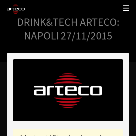
☰
DRINK&TECH ARTECO:
SOLUCIONES
NAPOLI 27/11/2015
EMPRESA
TRAINING
PARTNERS
NEWS
SOPORTE
My Arteco
Dónde comprar