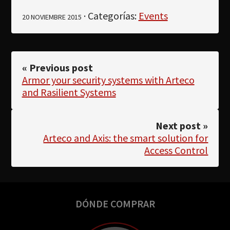
· Categorías:
Events
20 NOVIEMBRE 2015
« Previous post
Armor your security systems with Arteco
and Rasilient Systems
Next post »
Arteco and Axis: the smart solution for
Access Control
DÓNDE COMPRAR