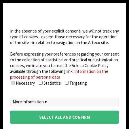
CHANGE SITE THEME
Cookie settings
Dark Mode
In the absence of your explicit consent, we will not track any
type of cookies - except those necessary for the operation
of the site - in relation to navigation on the Arteco site.
© 2026
Arteco srl - Società soggetta a direzione
e coordinamento di KRENOVA SRL (Società a
Before expressing your preferences regarding your consent
socio unico)
to the collection of statistical and practical or customization
Partita IVA: 02814270399 - Sede Legale: Via Pana
cookies, we invite you to read the Arteco Cookie Policy
180, 48018 Faenza (RA) Italy - REA: RA - 261533 -
available through the following link:
Information on the
processing of personal data
Capitale sociale sottoscritto: €100.000,00
Necessary
Statistics
Targeting
privacy
-
cookie policy
-
EULA/DPA
-
Data
Security Management System
More information ▾
SELECT ALL AND CONFIRM