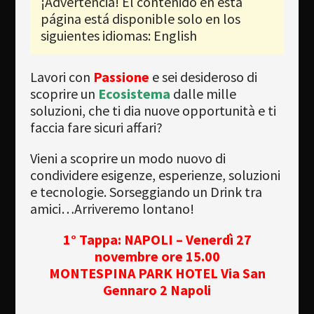
¡Advertencia! El contenido en esta
Newsletter
página está disponible solo en los
Download
siguientes idiomas: English
Idioma
Lavori con
Passione
e sei desideroso di
Búsqueda
scoprire un
Ecosistema
dalle mille
soluzioni, che ti dia nuove opportunità e ti
faccia fare sicuri affari?
Vieni a scoprire un modo nuovo di
condividere esigenze, esperienze, soluzioni
e tecnologie. Sorseggiando un Drink tra
amici…Arriveremo lontano!
1° Tappa: NAPOLI – Venerdì 27
novembre ore 15.00
MONTESPINA PARK HOTEL Via San
Gennaro 2 Napoli