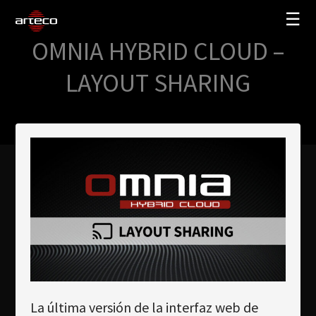
☰
OMNIA HYBRID CLOUD –
SOLUCIONES
LAYOUT SHARING
EMPRESA
TRAINING
PARTNERS
NEWS
SOPORTE
My Arteco
Dónde comprar
La última versión de la interfaz web de