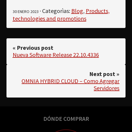
· Categorìas:
Blog
,
Products,
30 ENERO 2023
technologies and promotions
« Previous post
Nueva Software Release 22.10.4336
Next post »
OMNIA HYBRID CLOUD – Como Agregar
Servidores
DÓNDE COMPRAR