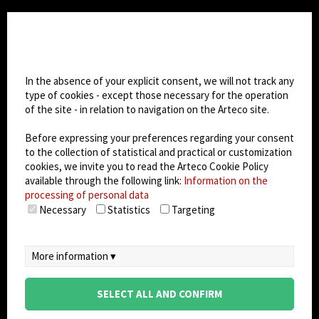
CHANGE SITE THEME
Cookie settings
Dark Mode
In the absence of your explicit consent, we will not track any
type of cookies - except those necessary for the operation
© 2026
Arteco srl - Società soggetta a direzione
of the site - in relation to navigation on the Arteco site.
e coordinamento di KRENOVA SRL (Società a
Before expressing your preferences regarding your consent
socio unico)
to the collection of statistical and practical or customization
Partita IVA: 02814270399 - Sede Legale: Via Pana
cookies, we invite you to read the Arteco Cookie Policy
180, 48018 Faenza (RA) Italy - REA: RA - 261533 -
available through the following link:
Information on the
Capitale sociale sottoscritto: €100.000,00
processing of personal data
Necessary
Statistics
Targeting
privacy
-
cookie policy
-
EULA/DPA
-
Data
Security Management System
More information ▾
SELECT ALL AND CONFIRM