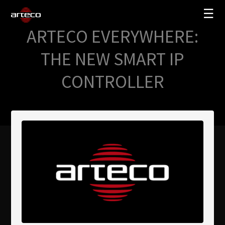
☰
ARTECO EVERYWHERE:
SOLUCIONES
THE NEW SMART IP
EMPRESA
CONTROLLER
TRAINING
PARTNERS
NEWS
SOPORTE
My Arteco
Dónde comprar