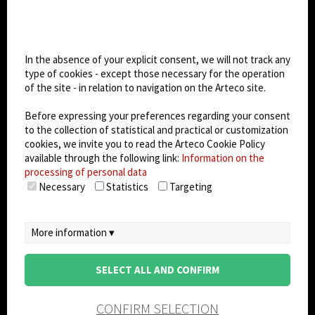
Cookie settings
Dark Mode
In the absence of your explicit consent, we will not track any
type of cookies - except those necessary for the operation
of the site - in relation to navigation on the Arteco site.
© 2026
Arteco srl - Società soggetta a direzione
e coordinamento di KRENOVA SRL (Società a
Before expressing your preferences regarding your consent
socio unico)
to the collection of statistical and practical or customization
Partita IVA: 02814270399 - Sede Legale: Via Pana
cookies, we invite you to read the Arteco Cookie Policy
180, 48018 Faenza (RA) Italy - REA: RA - 261533 -
available through the following link:
Information on the
processing of personal data
Capitale sociale sottoscritto: €100.000,00
Necessary
Statistics
Targeting
privacy
-
cookie policy
-
EULA/DPA
-
Data
Security Management System
More information ▾
SELECT ALL AND CONFIRM
CONFIRM SELECTION