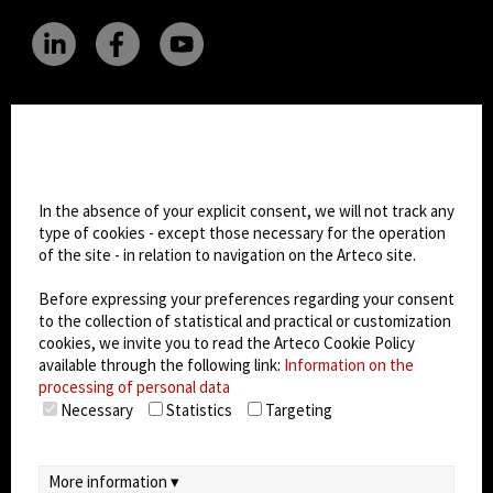
CHANGE SITE THEME
Cookie settings
Dark Mode
In the absence of your explicit consent, we will not track any
type of cookies - except those necessary for the operation
of the site - in relation to navigation on the Arteco site.
© 2026
Arteco srl - Società soggetta a direzione
e coordinamento di KRENOVA SRL (Società a
Before expressing your preferences regarding your consent
socio unico)
to the collection of statistical and practical or customization
Partita IVA: 02814270399 - Sede Legale: Via Pana
cookies, we invite you to read the Arteco Cookie Policy
180, 48018 Faenza (RA) Italy - REA: RA - 261533 -
available through the following link:
Information on the
processing of personal data
Capitale sociale sottoscritto: €100.000,00
Necessary
Statistics
Targeting
privacy
-
cookie policy
-
EULA/DPA
-
Data
Security Management System
More information ▾