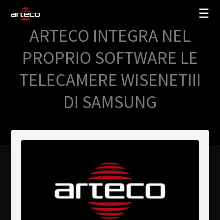
☰
ARTECO INTEGRA NEL
SOLUCIONES
PROPRIO SOFTWARE LE
EMPRESA
TELECAMERE WISENETIII
TRAINING
DI SAMSUNG
PARTNERS
NEWS
SOPORTE
My Arteco
Dónde comprar