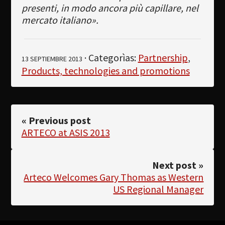
presenti, in modo ancora più capillare, nel
mercato italiano».
· Categorìas:
Partnership
,
13 SEPTIEMBRE 2013
Products, technologies and promotions
« Previous post
ARTECO at ASIS 2013
Next post »
Arteco Welcomes Gary Thomas as Western
US Regional Manager